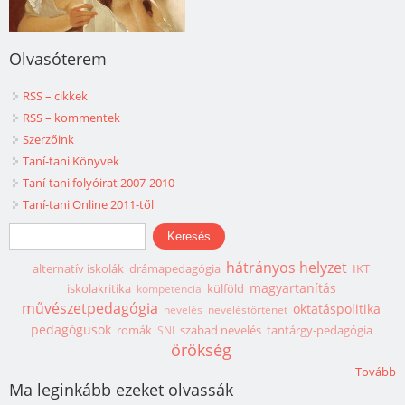
Olvasóterem
RSS – cikkek
RSS – kommentek
Szerzőink
Taní-tani Könyvek
Taní-tani folyóirat 2007-2010
Taní-tani Online 2011-től
Keresés űrlap
Keresés
hátrányos helyzet
alternatív iskolák
drámapedagógia
IKT
magyartanítás
iskolakritika
külföld
kompetencia
művészetpedagógia
oktatáspolitika
nevelés
neveléstörténet
pedagógusok
romák
szabad nevelés
tantárgy-pedagógia
SNI
örökség
Tovább
Ma leginkább ezeket olvassák