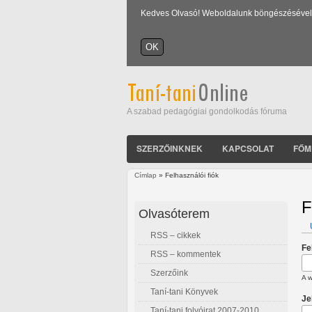
Kedves Olvasó! Weboldalunk böngészésével Ön
A szabad pedagógiai gondolkodás fóruma
SZERZŐINKNEK
KAPCSOLAT
FŐM
Címlap
» Felhasználói fiók
Jelenlegi hely
F
Olvasóterem
RSS – cikkek
E
Fe
RSS – kommentek
Szerzőink
A w
Taní-tani Könyvek
Je
Taní-tani folyóirat 2007-2010