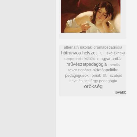
alternatív iskolák
drámapedagógia
hátrányos helyzet
IKT
iskolakritika
külföld
magyartanítás
kompetencia
művészetpedagógia
nevelés
oktatáspolitika
neveléstörténet
pedagógusok
romák
szabad
SNI
nevelés
tantárgy-pedagógia
örökség
Tovább