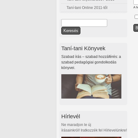
Taní-tani Online 2011-től
A f
Keresés
Keresés űrlap
Taní-tani Könyvek
Szabad írás – szabad hozzáférés: a
szabad pedagógiai gondolkodás
könyvei.
Hírlevél
Ne maradjon le új
írásainkról! Iratkozzék fel Hírlevelünkre!