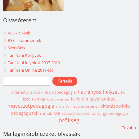
Olvasóterem
RSS – cikkek
RSS – kommentek
Szerzőink
Taní-tani Könyvek
Taní-tani folyóirat 2007-2010
Taní-tani Online 2011-től
Keresés űrlap
Keresés
hátrányos helyzet
alternatív iskolák
drámapedagógia
IKT
magyartanítás
iskolakritika
külföld
kompetencia
művészetpedagógia
oktatáspolitika
nevelés
neveléstörténet
pedagógusok
romák
szabad nevelés
tantárgy-pedagógia
SNI
örökség
Tovább
Ma leginkább ezeket olvassák