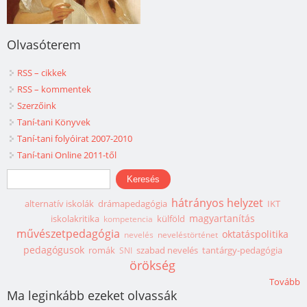
Olvasóterem
RSS – cikkek
RSS – kommentek
Szerzőink
Taní-tani Könyvek
Taní-tani folyóirat 2007-2010
Taní-tani Online 2011-től
Keresés űrlap
Keresés
hátrányos helyzet
alternatív iskolák
drámapedagógia
IKT
magyartanítás
iskolakritika
külföld
kompetencia
művészetpedagógia
oktatáspolitika
nevelés
neveléstörténet
pedagógusok
romák
szabad nevelés
tantárgy-pedagógia
SNI
örökség
Tovább
Ma leginkább ezeket olvassák