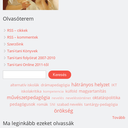
Olvasóterem
RSS – cikkek
RSS – kommentek
Szerzőink
Taní-tani Könyvek
Taní-tani folyóirat 2007-2010
Taní-tani Online 2011-től
Keresés űrlap
Keresés
hátrányos helyzet
alternatív iskolák
drámapedagógia
IKT
magyartanítás
iskolakritika
külföld
kompetencia
művészetpedagógia
oktatáspolitika
nevelés
neveléstörténet
pedagógusok
romák
szabad nevelés
tantárgy-pedagógia
SNI
örökség
Tovább
Ma leginkább ezeket olvassák