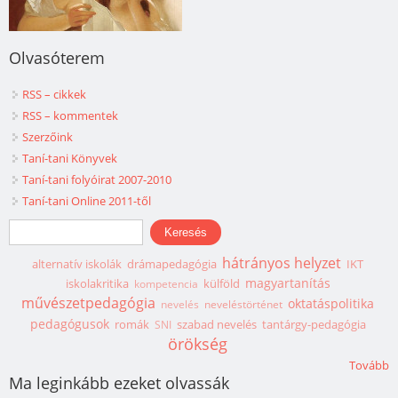
Olvasóterem
RSS – cikkek
RSS – kommentek
Szerzőink
Taní-tani Könyvek
Taní-tani folyóirat 2007-2010
Taní-tani Online 2011-től
Keresés űrlap
Keresés
hátrányos helyzet
alternatív iskolák
drámapedagógia
IKT
magyartanítás
iskolakritika
külföld
kompetencia
művészetpedagógia
oktatáspolitika
nevelés
neveléstörténet
pedagógusok
romák
szabad nevelés
tantárgy-pedagógia
SNI
örökség
Tovább
Ma leginkább ezeket olvassák