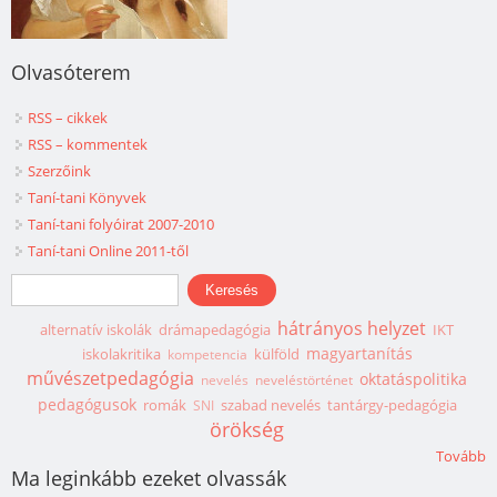
Olvasóterem
RSS – cikkek
RSS – kommentek
Szerzőink
Taní-tani Könyvek
Taní-tani folyóirat 2007-2010
Taní-tani Online 2011-től
Keresés űrlap
Keresés
hátrányos helyzet
alternatív iskolák
drámapedagógia
IKT
magyartanítás
iskolakritika
külföld
kompetencia
művészetpedagógia
oktatáspolitika
nevelés
neveléstörténet
pedagógusok
romák
szabad nevelés
tantárgy-pedagógia
SNI
örökség
Tovább
Ma leginkább ezeket olvassák