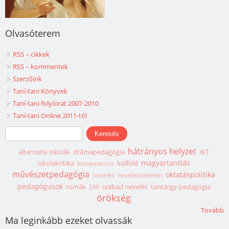
Olvasóterem
RSS – cikkek
RSS – kommentek
Szerzőink
Taní-tani Könyvek
Taní-tani folyóirat 2007-2010
Taní-tani Online 2011-től
Keresés űrlap
Keresés
hátrányos helyzet
alternatív iskolák
drámapedagógia
IKT
magyartanítás
iskolakritika
külföld
kompetencia
művészetpedagógia
oktatáspolitika
nevelés
neveléstörténet
pedagógusok
romák
szabad nevelés
tantárgy-pedagógia
SNI
örökség
Tovább
Ma leginkább ezeket olvassák