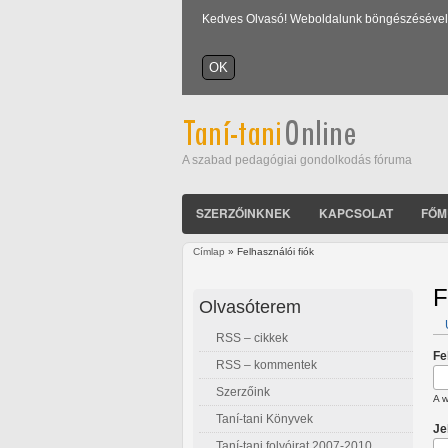
Kedves Olvasó! Weboldalunk böngészésével Ön
A szabad pedagógiai gondolkodás fóruma
SZERZŐINKNEK
KAPCSOLAT
FŐM
Címlap
» Felhasználói fiók
Jelenlegi hely
F
Olvasóterem
RSS – cikkek
E
Fe
RSS – kommentek
Szerzőink
A w
Taní-tani Könyvek
Je
Taní-tani folyóirat 2007-2010