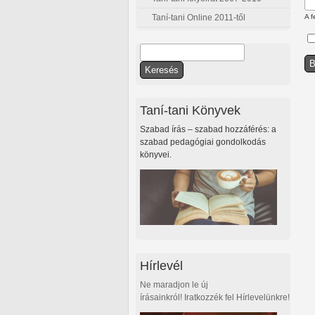
Taní-tani Online 2011-től
A f
Keresés
Keresés űrlap
Taní-tani Könyvek
Szabad írás – szabad hozzáférés: a
szabad pedagógiai gondolkodás
könyvei.
Hírlevél
Ne maradjon le új
írásainkról! Iratkozzék fel Hírlevelünkre!