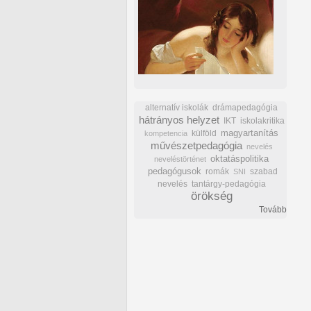
alternatív iskolák
drámapedagógia
hátrányos helyzet
IKT
iskolakritika
külföld
magyartanítás
kompetencia
művészetpedagógia
nevelés
oktatáspolitika
neveléstörténet
pedagógusok
romák
szabad
SNI
nevelés
tantárgy-pedagógia
örökség
Tovább