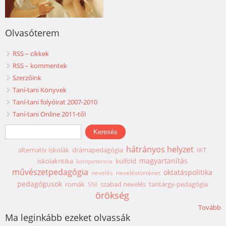
Olvasóterem
RSS – cikkek
RSS – kommentek
Szerzőink
Taní-tani Könyvek
Taní-tani folyóirat 2007-2010
Taní-tani Online 2011-től
Keresés űrlap
Keresés
hátrányos helyzet
alternatív iskolák
drámapedagógia
IKT
magyartanítás
iskolakritika
külföld
kompetencia
művészetpedagógia
oktatáspolitika
nevelés
neveléstörténet
pedagógusok
romák
szabad nevelés
tantárgy-pedagógia
SNI
örökség
Tovább
Ma leginkább ezeket olvassák