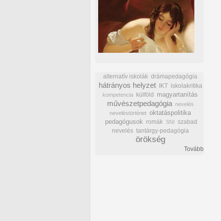
alternatív iskolák
drámapedagógia
hátrányos helyzet
IKT
iskolakritika
külföld
magyartanítás
kompetencia
művészetpedagógia
nevelés
oktatáspolitika
neveléstörténet
pedagógusok
romák
szabad
SNI
nevelés
tantárgy-pedagógia
örökség
Tovább