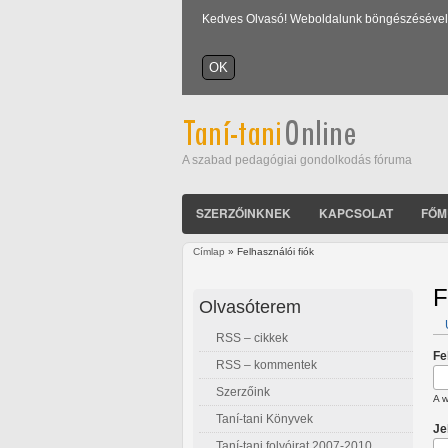
Kedves Olvasó! Weboldalunk böngészésével Ön
A szabad pedagógiai gondolkodás fóruma
SZERZŐINKNEK
KAPCSOLAT
FŐM
Címlap
» Felhasználói fiók
Jelenlegi hely
F
Olvasóterem
RSS – cikkek
E
Fe
RSS – kommentek
Szerzőink
A w
Taní-tani Könyvek
Je
Taní-tani folyóirat 2007-2010