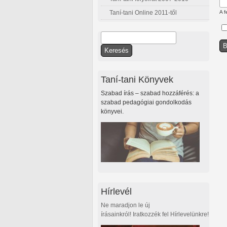
Taní-tani Online 2011-től
A f
Keresés
Keresés űrlap
Taní-tani Könyvek
Szabad írás – szabad hozzáférés: a
szabad pedagógiai gondolkodás
könyvei.
Hírlevél
Ne maradjon le új
írásainkról! Iratkozzék fel Hírlevelünkre!