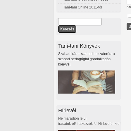
Taní-tani Online 2011-től
A f
Keresés
Keresés űrlap
Taní-tani Könyvek
Szabad írás – szabad hozzáférés: a
szabad pedagógiai gondolkodás
könyvei.
Hírlevél
Ne maradjon le új
írásainkról! Iratkozzék fel Hírlevelünkre!