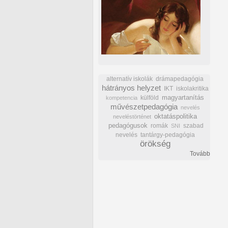
alternatív iskolák
drámapedagógia
hátrányos helyzet
IKT
iskolakritika
külföld
magyartanítás
kompetencia
művészetpedagógia
nevelés
oktatáspolitika
neveléstörténet
pedagógusok
romák
szabad
SNI
nevelés
tantárgy-pedagógia
örökség
Tovább