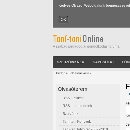
Kedves Olvasó! Weboldalunk böngészésével Ön
A szabad pedagógiai gondolkodás fóruma
SZERZŐINKNEK
KAPCSOLAT
FŐM
Címlap
» Felhasználói fiók
Jelenlegi hely
F
Olvasóterem
RSS – cikkek
E
Fe
RSS – kommentek
Szerzőink
A w
Taní-tani Könyvek
Je
Taní-tani folyóirat 2007-2010