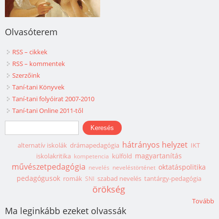
Olvasóterem
RSS – cikkek
RSS – kommentek
Szerzőink
Taní-tani Könyvek
Taní-tani folyóirat 2007-2010
Taní-tani Online 2011-től
Keresés űrlap
Keresés
hátrányos helyzet
alternatív iskolák
drámapedagógia
IKT
magyartanítás
iskolakritika
külföld
kompetencia
művészetpedagógia
oktatáspolitika
nevelés
neveléstörténet
pedagógusok
romák
szabad nevelés
tantárgy-pedagógia
SNI
örökség
Tovább
Ma leginkább ezeket olvassák