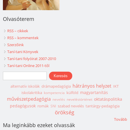
Olvasóterem
RSS – cikkek
RSS – kommentek
Szerzőink
Taní-tani Könyvek
Taní-tani folyóirat 2007-2010
Taní-tani Online 2011-től
Keresés űrlap
Keresés
hátrányos helyzet
alternatív iskolák
drámapedagógia
IKT
magyartanítás
iskolakritika
külföld
kompetencia
művészetpedagógia
oktatáspolitika
nevelés
neveléstörténet
pedagógusok
romák
szabad nevelés
tantárgy-pedagógia
SNI
örökség
Tovább
Ma leginkább ezeket olvassák