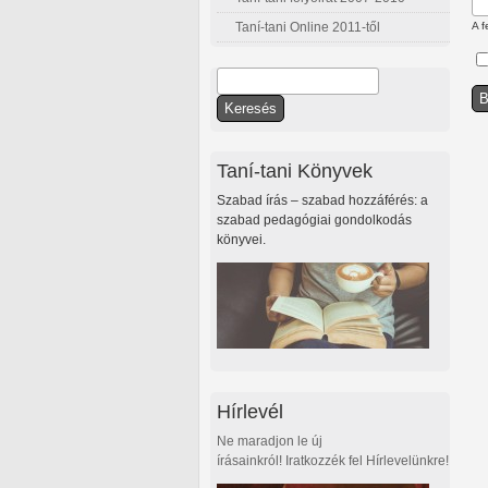
Taní-tani Online 2011-től
A f
Keresés
Keresés űrlap
Taní-tani Könyvek
Szabad írás – szabad hozzáférés: a
szabad pedagógiai gondolkodás
könyvei.
Hírlevél
Ne maradjon le új
írásainkról! Iratkozzék fel Hírlevelünkre!