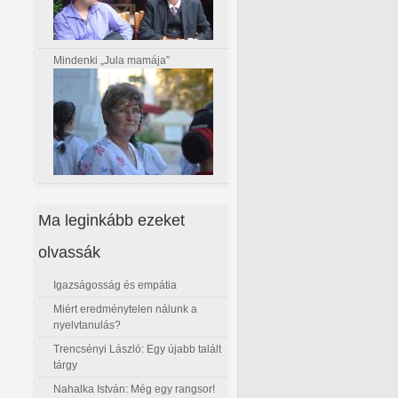
Mindenki „Jula mamája”
Ma leginkább ezeket
olvassák
Igazságosság és empátia
Miért eredménytelen nálunk a
nyelvtanulás?
Trencsényi László: Egy újabb talált
tárgy
Nahalka István: Még egy rangsor!