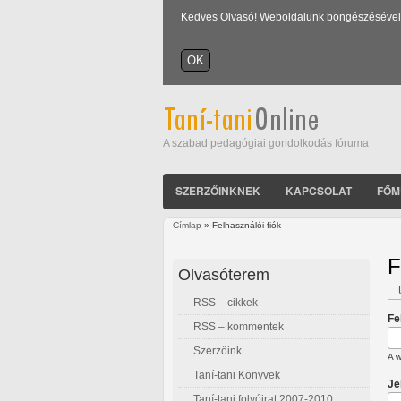
Kedves Olvasó! Weboldalunk böngészésével Ön
A szabad pedagógiai gondolkodás fóruma
SZERZŐINKNEK
KAPCSOLAT
FŐM
Címlap
» Felhasználói fiók
Jelenlegi hely
F
Olvasóterem
RSS – cikkek
E
Fe
RSS – kommentek
Szerzőink
A w
Taní-tani Könyvek
Je
Taní-tani folyóirat 2007-2010