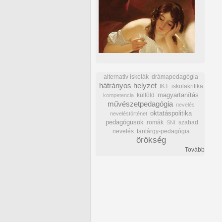
alternatív iskolák
drámapedagógia
hátrányos helyzet
IKT
iskolakritika
külföld
magyartanítás
kompetencia
művészetpedagógia
nevelés
oktatáspolitika
neveléstörténet
pedagógusok
romák
szabad
SNI
nevelés
tantárgy-pedagógia
örökség
Tovább