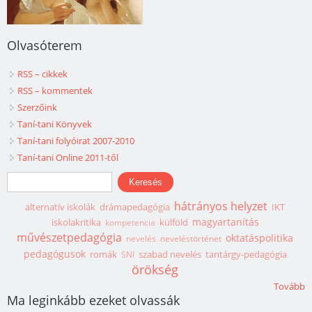
Olvasóterem
RSS – cikkek
RSS – kommentek
Szerzőink
Taní-tani Könyvek
Taní-tani folyóirat 2007-2010
Taní-tani Online 2011-től
Keresés űrlap
Keresés
hátrányos helyzet
alternatív iskolák
drámapedagógia
IKT
magyartanítás
iskolakritika
külföld
kompetencia
művészetpedagógia
oktatáspolitika
nevelés
neveléstörténet
pedagógusok
romák
szabad nevelés
tantárgy-pedagógia
SNI
örökség
Tovább
Ma leginkább ezeket olvassák