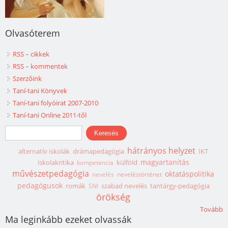
Olvasóterem
RSS – cikkek
RSS – kommentek
Szerzőink
Taní-tani Könyvek
Taní-tani folyóirat 2007-2010
Taní-tani Online 2011-től
Keresés űrlap
Keresés
hátrányos helyzet
alternatív iskolák
drámapedagógia
IKT
magyartanítás
iskolakritika
külföld
kompetencia
művészetpedagógia
oktatáspolitika
nevelés
neveléstörténet
pedagógusok
romák
szabad nevelés
tantárgy-pedagógia
SNI
örökség
Tovább
Ma leginkább ezeket olvassák