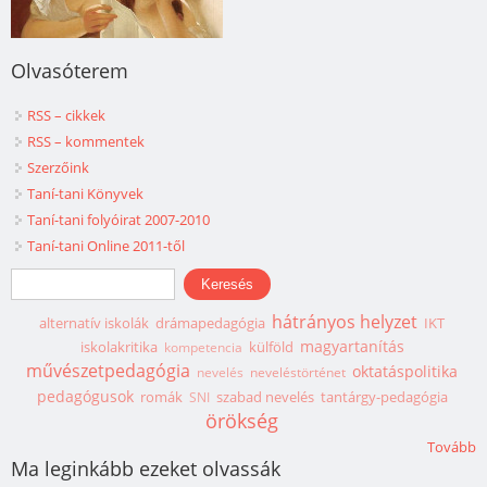
Olvasóterem
RSS – cikkek
RSS – kommentek
Szerzőink
Taní-tani Könyvek
Taní-tani folyóirat 2007-2010
Taní-tani Online 2011-től
Keresés űrlap
Keresés
hátrányos helyzet
alternatív iskolák
drámapedagógia
IKT
magyartanítás
iskolakritika
külföld
kompetencia
művészetpedagógia
oktatáspolitika
nevelés
neveléstörténet
pedagógusok
romák
szabad nevelés
tantárgy-pedagógia
SNI
örökség
Tovább
Ma leginkább ezeket olvassák