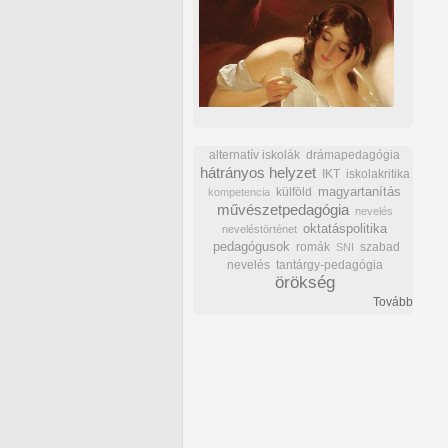
alternatív iskolák
drámapedagógia
hátrányos helyzet
IKT
iskolakritika
külföld
magyartanítás
kompetencia
művészetpedagógia
nevelés
oktatáspolitika
neveléstörténet
pedagógusok
romák
szabad
SNI
nevelés
tantárgy-pedagógia
örökség
Tovább