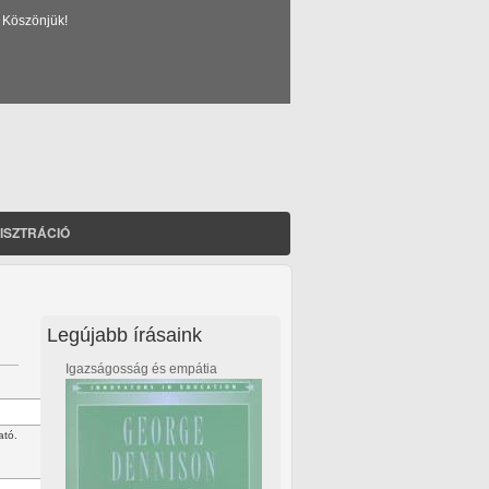
 Köszönjük!
ISZTRÁCIÓ
Legújabb írásaink
Igazságosság és empátia
ató.