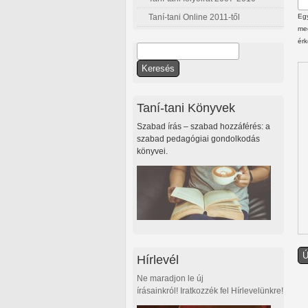
Taní-tani Online 2011-től
Egy
meg
érk
Keresés
Keresés űrlap
Taní-tani Könyvek
Szabad írás – szabad hozzáférés: a
szabad pedagógiai gondolkodás
könyvei.
Hírlevél
Ne maradjon le új
írásainkról! Iratkozzék fel Hírlevelünkre!