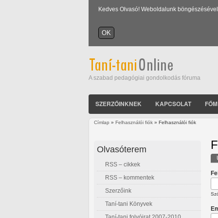
Kedves Olvasó! Weboldalunk böngészésével Ön
A szabad pedagógiai gondolkodás fóruma
SZERZŐINKNEK
KAPCSOLAT
FŐM
Címlap
»
Felhasználói fiók
» Felhasználói fiók
Jelenlegi hely
F
Olvasóterem
RSS – cikkek
E
Fe
RSS – kommentek
Szerzőink
Szó
Taní-tani Könyvek
Em
Taní-tani folyóirat 2007-2010