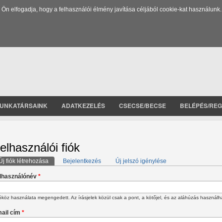
 elfogadja, hogy a felhasználói élmény javítása céljából cookie-kat használunk.
UNKATÁRSAINK
ADATKEZELÉS
CSECSE/BECSE
BELÉPÉS/REG
elhasználói fiók
Új fiók létrehozása
(aktív fül)
Bejelentkezés
Új jelszó igénylése
lsődleges fülek
lhasználónév
*
köz használata megengedett. Az írásjelek közül csak a pont, a kötőjel, és az aláhúzás használh
ail cím
*