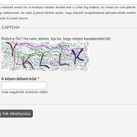
 működő email cím. A rendszer minden levelet erre a címre fog küldeni. Az email cím nem jelenik
 nyilvánosan, és csak új jelszó kérése során, vagy értesítő szolgáltatások igénybevétele esetén
ezik rá email üzenet.
CAPTCHA
Robot-e Ön? Ha nem, kérem, írja be, hogy milyen karaktereket lát!
A képen látható kód:
*
Csak nagybetűk szóközök nélkül.