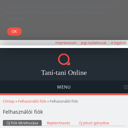
Kedves Olvasó! Weboldalunk böngészésével Ön elfogadja, hogy a
felhasználói élmény javítása céljából cookie-kat használunk.
Köszönjük!
Impresszum
Jogi nyilatkozat
A logóról
Taní-tani Online
MENU
Jelenlegi hely
Címlap
»
Felhasználói fiók
» Felhasználói fiók
Felhasználói fiók
Elsődleges fülek
Új fiók létrehozása
(aktív fül)
Bejelentkezés
Új jelszó igénylése