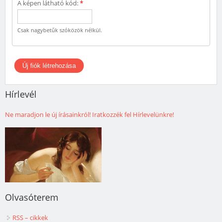
A képen látható kód:
*
Csak nagybetűk szóközök nélkül.
Hírlevél
Ne maradjon le új írásainkról! Iratkozzék fel Hírlevelünkre!
Olvasóterem
RSS – cikkek