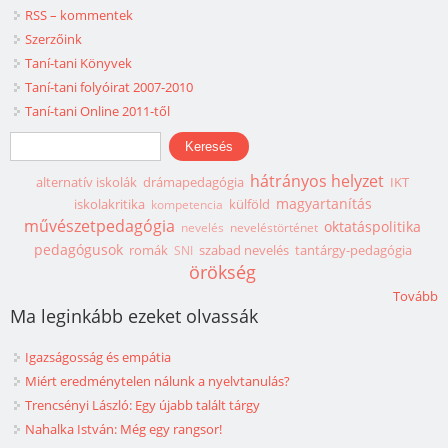
RSS – kommentek
Szerzőink
Taní-tani Könyvek
Taní-tani folyóirat 2007-2010
Taní-tani Online 2011-től
Keresés űrlap
Keresés
hátrányos helyzet
alternatív iskolák
drámapedagógia
IKT
magyartanítás
iskolakritika
külföld
kompetencia
művészetpedagógia
oktatáspolitika
nevelés
neveléstörténet
pedagógusok
romák
szabad nevelés
tantárgy-pedagógia
SNI
örökség
Tovább
Ma leginkább ezeket olvassák
Igazságosság és empátia
Miért eredménytelen nálunk a nyelvtanulás?
Trencsényi László: Egy újabb talált tárgy
Nahalka István: Még egy rangsor!