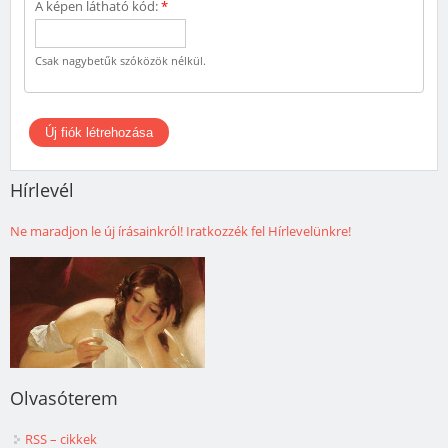
A képen látható kód:
*
Csak nagybetűk szóközök nélkül.
Hírlevél
Ne maradjon le új írásainkról! Iratkozzék fel Hírlevelünkre!
Olvasóterem
RSS – cikkek