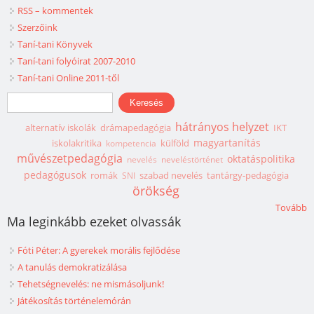
RSS – kommentek
Szerzőink
Taní-tani Könyvek
Taní-tani folyóirat 2007-2010
Taní-tani Online 2011-től
Keresés űrlap
Keresés
hátrányos helyzet
alternatív iskolák
drámapedagógia
IKT
magyartanítás
iskolakritika
külföld
kompetencia
művészetpedagógia
oktatáspolitika
nevelés
neveléstörténet
pedagógusok
romák
szabad nevelés
tantárgy-pedagógia
SNI
örökség
Tovább
Ma leginkább ezeket olvassák
Fóti Péter: A gyerekek morális fejlődése
A tanulás demokratizálása
Tehetségnevelés: ne mismásoljunk!
Játékosítás történelemórán