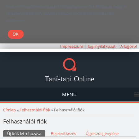
Kedves Olvasó! Weboldalunk böngészésével Ön elfogadja, hogy a
felhasználói élmény javítása céljából cookie-kat használunk.
Köszönjük!
Impresszum
Jogi nyilatkozat
A logóról
Taní-tani Online
MENU
Jelenlegi hely
Címlap
»
Felhasználói fiók
» Felhasználói fiók
Felhasználói fiók
Elsődleges fülek
Új fiók létrehozása
(aktív fül)
Bejelentkezés
Új jelszó igénylése