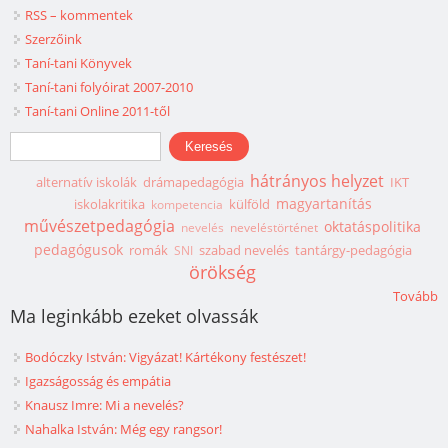
RSS – kommentek
Szerzőink
Taní-tani Könyvek
Taní-tani folyóirat 2007-2010
Taní-tani Online 2011-től
Keresés űrlap
Keresés
hátrányos helyzet
alternatív iskolák
drámapedagógia
IKT
magyartanítás
iskolakritika
külföld
kompetencia
művészetpedagógia
oktatáspolitika
nevelés
neveléstörténet
pedagógusok
romák
szabad nevelés
tantárgy-pedagógia
SNI
örökség
Tovább
Ma leginkább ezeket olvassák
Bodóczky István: Vigyázat! Kártékony festészet!
Igazságosság és empátia
Knausz Imre: Mi a nevelés?
Nahalka István: Még egy rangsor!