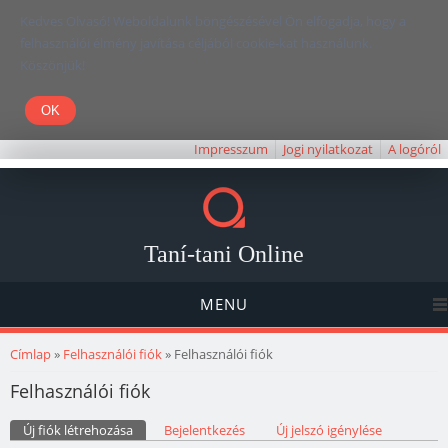
Kedves Olvasó! Weboldalunk böngészésével Ön elfogadja, hogy a
felhasználói élmény javítása céljából cookie-kat használunk.
Köszönjük!
Impresszum
Jogi nyilatkozat
A logóról
Taní-tani Online
MENU
Jelenlegi hely
Címlap
»
Felhasználói fiók
» Felhasználói fiók
Felhasználói fiók
Elsődleges fülek
Új fiók létrehozása
(aktív fül)
Bejelentkezés
Új jelszó igénylése