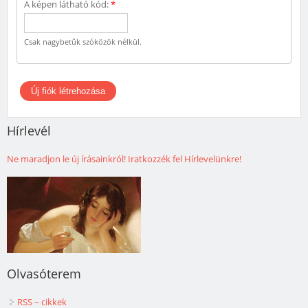
A képen látható kód:
*
Csak nagybetűk szóközök nélkül.
Hírlevél
Ne maradjon le új írásainkról! Iratkozzék fel Hírlevelünkre!
Olvasóterem
RSS – cikkek