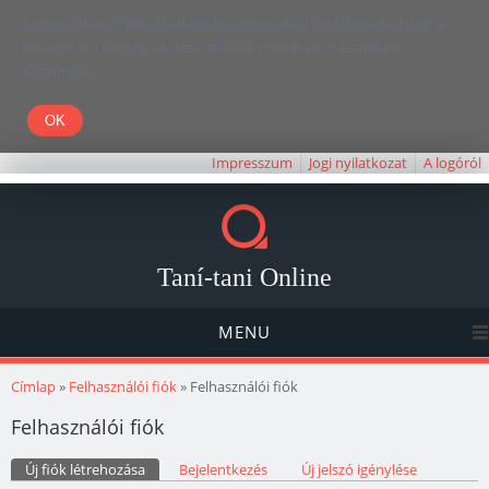
Kedves Olvasó! Weboldalunk böngészésével Ön elfogadja, hogy a
felhasználói élmény javítása céljából cookie-kat használunk.
Köszönjük!
Impresszum
Jogi nyilatkozat
A logóról
Taní-tani Online
MENU
Jelenlegi hely
Címlap
»
Felhasználói fiók
» Felhasználói fiók
Felhasználói fiók
Elsődleges fülek
Új fiók létrehozása
(aktív fül)
Bejelentkezés
Új jelszó igénylése