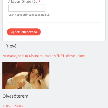
A képen látható kód:
*
Csak nagybetűk szóközök nélkül.
Hírlevél
Ne maradjon le új írásainkról! Iratkozzék fel Hírlevelünkre!
Olvasóterem
RSS – cikkek