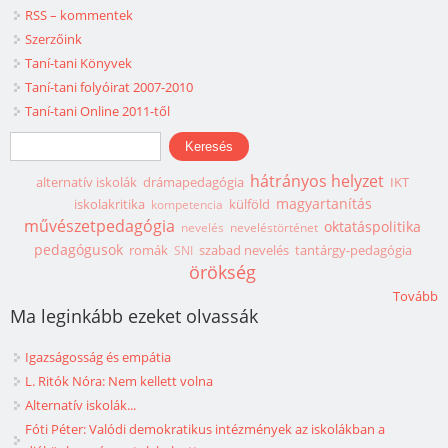
RSS – kommentek
Szerzőink
Taní-tani Könyvek
Taní-tani folyóirat 2007-2010
Taní-tani Online 2011-től
Keresés űrlap
Keresés
hátrányos helyzet
alternatív iskolák
drámapedagógia
IKT
magyartanítás
iskolakritika
külföld
kompetencia
művészetpedagógia
oktatáspolitika
nevelés
neveléstörténet
pedagógusok
romák
szabad nevelés
tantárgy-pedagógia
SNI
örökség
Tovább
Ma leginkább ezeket olvassák
Igazságosság és empátia
L. Ritók Nóra: Nem kellett volna
Alternatív iskolák...
Fóti Péter: Valódi demokratikus intézmények az iskolákban a