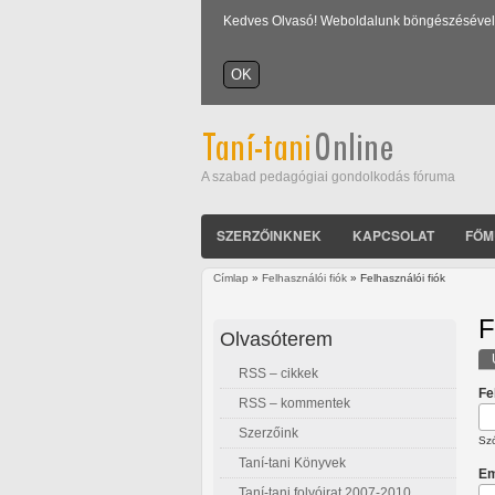
Kedves Olvasó! Weboldalunk böngészésével Ön
A szabad pedagógiai gondolkodás fóruma
SZERZŐINKNEK
KAPCSOLAT
FŐM
Címlap
»
Felhasználói fiók
» Felhasználói fiók
Jelenlegi hely
F
Olvasóterem
RSS – cikkek
E
Fe
RSS – kommentek
Szerzőink
Szó
Taní-tani Könyvek
Em
Taní-tani folyóirat 2007-2010