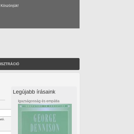
 Köszönjük!
ISZTRÁCIÓ
Legújabb írásaink
Igazságosság és empátia
ató.