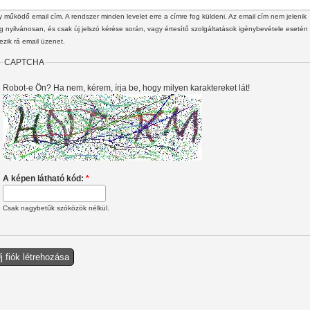
 működő email cím. A rendszer minden levelet erre a címre fog küldeni. Az email cím nem jelenik
 nyilvánosan, és csak új jelszó kérése során, vagy értesítő szolgáltatások igénybevétele esetén
ezik rá email üzenet.
CAPTCHA
Robot-e Ön? Ha nem, kérem, írja be, hogy milyen karaktereket lát!
A képen látható kód:
*
Csak nagybetűk szóközök nélkül.