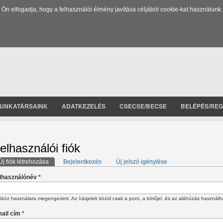
 elfogadja, hogy a felhasználói élmény javítása céljából cookie-kat használunk.
UNKATÁRSAINK
ADATKEZELÉS
CSECSE/BECSE
BELÉPÉS/REG
elhasználói fiók
Új fiók létrehozása
(aktív fül)
Bejelentkezés
Új jelszó igénylése
lsődleges fülek
lhasználónév
*
köz használata megengedett. Az írásjelek közül csak a pont, a kötőjel, és az aláhúzás használh
ail cím
*