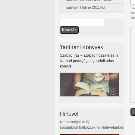
Taní-tani Online 2011-től
Egy
meg
érk
Keresés
Keresés űrlap
Taní-tani Könyvek
Szabad írás – szabad hozzáférés: a
szabad pedagógiai gondolkodás
könyvei.
Hírlevél
Ne maradjon le új
írásainkról! Iratkozzék fel Hírlevelünkre!