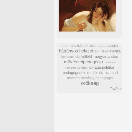
alternatív iskolák
drámapedagógia
hátrányos helyzet
IKT
iskolakritika
külföld
magyartanítás
kompetencia
művészetpedagógia
nevelés
oktatáspolitika
neveléstörténet
pedagógusok
romák
szabad
SNI
nevelés
tantárgy-pedagógia
örökség
Tovább