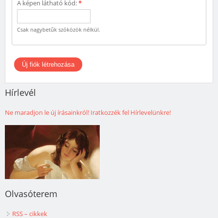
A képen látható kód:
*
Csak nagybetűk szóközök nélkül.
Hírlevél
Ne maradjon le új írásainkról! Iratkozzék fel Hírlevelünkre!
Olvasóterem
RSS – cikkek