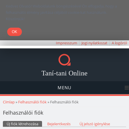
Kedves Olvasó! Weboldalunk böngészésével Ön elfogadja, hogy a
felhasználói élmény javítása céljából cookie-kat használunk.
Köszönjük!
Impresszum
Jogi nyilatkozat
A logóról
Taní-tani Online
MENU
Jelenlegi hely
Címlap
»
Felhasználói fiók
» Felhasználói fiók
Felhasználói fiók
Elsődleges fülek
Új fiók létrehozása
(aktív fül)
Bejelentkezés
Új jelszó igénylése