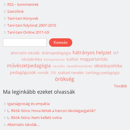
RSS – kommentek
Szerzőink
Taní-tani Könyvek
Taní-tani folyóirat 2007-2010
Taní-tani Online 2011-től
Keresés űrlap
Keresés
hátrányos helyzet
alternatív iskolák
drámapedagógia
IKT
magyartanítás
iskolakritika
külföld
kompetencia
művészetpedagógia
oktatáspolitika
nevelés
neveléstörténet
pedagógusok
romák
szabad nevelés
tantárgy-pedagógia
SNI
örökség
Tovább
Ma leginkább ezeket olvassák
Igazságosság és empátia
L. Ritók Nóra: Hova lettek a harcos iskolaigazgatók?
L. Ritók Nóra: Nem kellett volna
Alternatív iskolák...