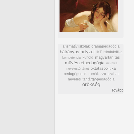
alternatív iskolák
drámapedagógia
hátrányos helyzet
IKT
iskolakritika
külföld
magyartanítás
kompetencia
művészetpedagógia
nevelés
oktatáspolitika
neveléstörténet
pedagógusok
romák
szabad
SNI
nevelés
tantárgy-pedagógia
örökség
Tovább