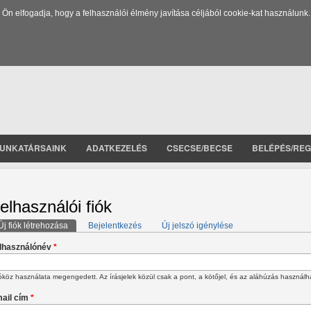
 elfogadja, hogy a felhasználói élmény javítása céljából cookie-kat használunk.
UNKATÁRSAINK
ADATKEZELÉS
CSECSE/BECSE
BELÉPÉS/REG
elhasználói fiók
Új fiók létrehozása
(aktív fül)
Bejelentkezés
Új jelszó igénylése
lsődleges fülek
lhasználónév
*
köz használata megengedett. Az írásjelek közül csak a pont, a kötőjel, és az aláhúzás használh
ail cím
*