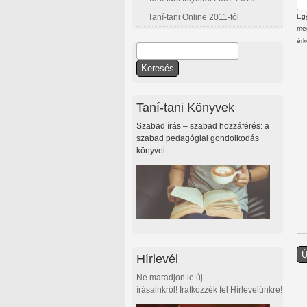
Taní-tani Online 2011-től
Egy
meg
érk
Keresés
Keresés űrlap
Taní-tani Könyvek
Szabad írás – szabad hozzáférés: a
szabad pedagógiai gondolkodás
könyvei.
Hírlevél
Ne maradjon le új
írásainkról! Iratkozzék fel Hírlevelünkre!