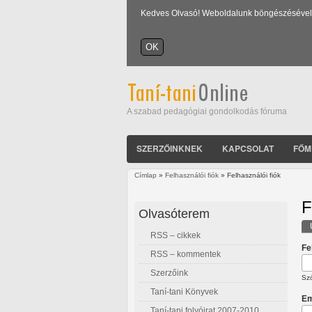
Kedves Olvasó! Weboldalunk böngészésével Ön
A szabad pedagógiai gondolkodás fóruma
SZERZŐINKNEK
KAPCSOLAT
FŐM
Címlap
»
Felhasználói fiók
» Felhasználói fiók
Jelenlegi hely
F
Olvasóterem
RSS – cikkek
E
Fe
RSS – kommentek
Szerzőink
Szó
Taní-tani Könyvek
Em
Taní-tani folyóirat 2007-2010