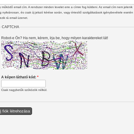
 működő email cím. A rendszer minden levelet erre a címre fog küldeni. Az email cím nem jelenik
 nyilvánosan, és csak új jelszó kérése során, vagy értesítő szolgáltatások igénybevétele esetén
ezik rá email üzenet.
CAPTCHA
Robot-e Ön? Ha nem, kérem, írja be, hogy milyen karaktereket lát!
A képen látható kód:
*
Csak nagybetűk szóközök nélkül.