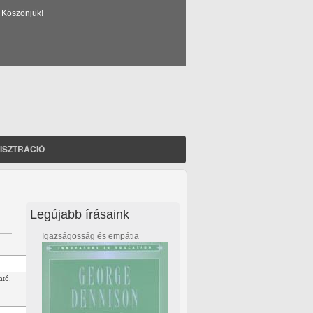
 Köszönjük!
ISZTRÁCIÓ
Legújabb írásaink
Igazságosság és empátia
ató.