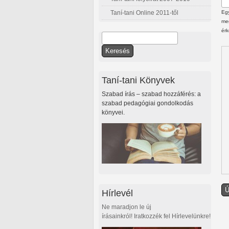
Taní-tani Online 2011-től
Egy
meg
érk
Keresés
Keresés űrlap
Taní-tani Könyvek
Szabad írás – szabad hozzáférés: a
szabad pedagógiai gondolkodás
könyvei.
Hírlevél
Ne maradjon le új
írásainkról! Iratkozzék fel Hírlevelünkre!