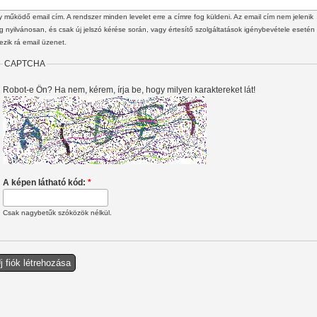
 működő email cím. A rendszer minden levelet erre a címre fog küldeni. Az email cím nem jelenik
 nyilvánosan, és csak új jelszó kérése során, vagy értesítő szolgáltatások igénybevétele esetén
ezik rá email üzenet.
CAPTCHA
Robot-e Ön? Ha nem, kérem, írja be, hogy milyen karaktereket lát!
A képen látható kód:
*
Csak nagybetűk szóközök nélkül.