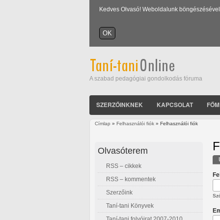
Kedves Olvasó! Weboldalunk böngészésével Ön
A szabad pedagógiai gondolkodás fóruma
SZERZŐINKNEK
KAPCSOLAT
FŐM
Címlap
»
Felhasználói fiók
» Felhasználói fiók
Jelenlegi hely
F
Olvasóterem
RSS – cikkek
E
Fe
RSS – kommentek
Szerzőink
Szó
Taní-tani Könyvek
Em
Taní-tani folyóirat 2007-2010