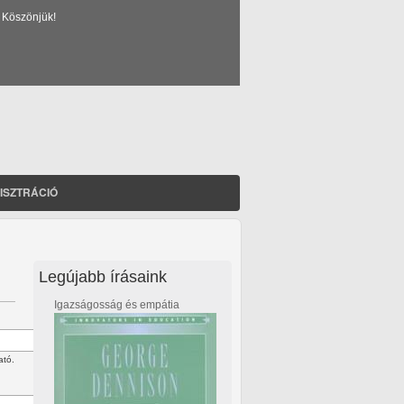
 Köszönjük!
ISZTRÁCIÓ
Legújabb írásaink
Igazságosság és empátia
ató.