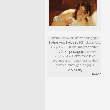
alternatív iskolák
drámapedagógia
hátrányos helyzet
IKT
iskolakritika
külföld
magyartanítás
kompetencia
művészetpedagógia
nevelés
oktatáspolitika
neveléstörténet
pedagógusok
romák
szabad
SNI
nevelés
tantárgy-pedagógia
örökség
Tovább