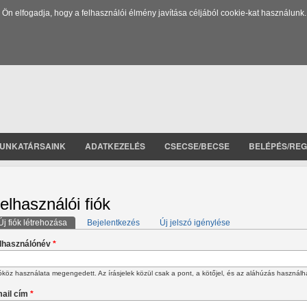
 elfogadja, hogy a felhasználói élmény javítása céljából cookie-kat használunk.
UNKATÁRSAINK
ADATKEZELÉS
CSECSE/BECSE
BELÉPÉS/REG
elhasználói fiók
Új fiók létrehozása
(aktív fül)
Bejelentkezés
Új jelszó igénylése
lsődleges fülek
lhasználónév
*
köz használata megengedett. Az írásjelek közül csak a pont, a kötőjel, és az aláhúzás használh
ail cím
*