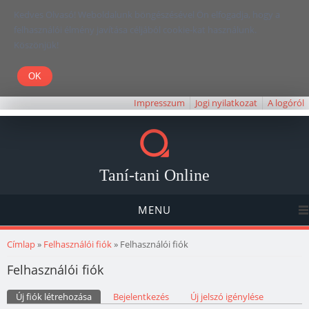
Kedves Olvasó! Weboldalunk böngészésével Ön elfogadja, hogy a
felhasználói élmény javítása céljából cookie-kat használunk.
Köszönjük!
Impresszum
Jogi nyilatkozat
A logóról
Taní-tani Online
MENU
Jelenlegi hely
Címlap
»
Felhasználói fiók
» Felhasználói fiók
Felhasználói fiók
Elsődleges fülek
Új fiók létrehozása
(aktív fül)
Bejelentkezés
Új jelszó igénylése