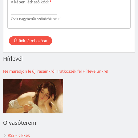
A képen látható kód:
*
Csak nagybetűk szóközök nélkül.
Hírlevél
Ne maradjon le új írásainkról! Iratkozzék fel Hírlevelünkre!
Olvasóterem
RSS – cikkek