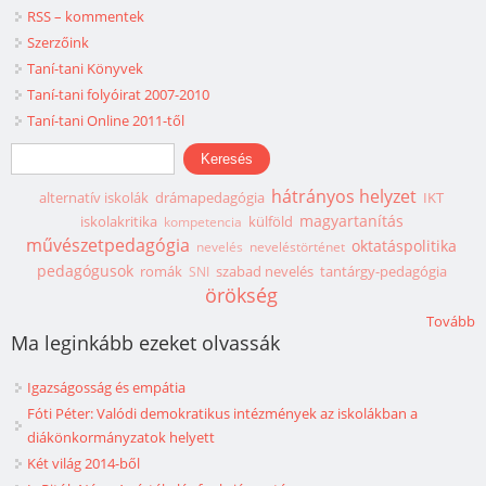
RSS – kommentek
Szerzőink
Taní-tani Könyvek
Taní-tani folyóirat 2007-2010
Taní-tani Online 2011-től
Keresés űrlap
Keresés
hátrányos helyzet
alternatív iskolák
drámapedagógia
IKT
magyartanítás
iskolakritika
külföld
kompetencia
művészetpedagógia
oktatáspolitika
nevelés
neveléstörténet
pedagógusok
romák
szabad nevelés
tantárgy-pedagógia
SNI
örökség
Tovább
Ma leginkább ezeket olvassák
Igazságosság és empátia
Fóti Péter: Valódi demokratikus intézmények az iskolákban a
diákönkormányzatok helyett
Két világ 2014-ből