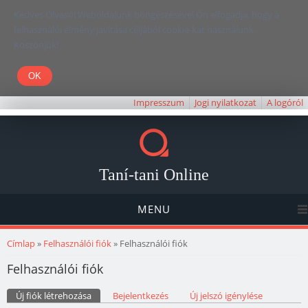
Kedves Olvasó! Weboldalunk böngészésével Ön elfogadja, hogy a
felhasználói élmény javítása céljából cookie-kat használunk.
Köszönjük!
Impresszum
Jogi nyilatkozat
A logóról
Taní-tani Online
MENU
Jelenlegi hely
Címlap
»
Felhasználói fiók
» Felhasználói fiók
Felhasználói fiók
Elsődleges fülek
Új fiók létrehozása
(aktív fül)
Bejelentkezés
Új jelszó igénylése