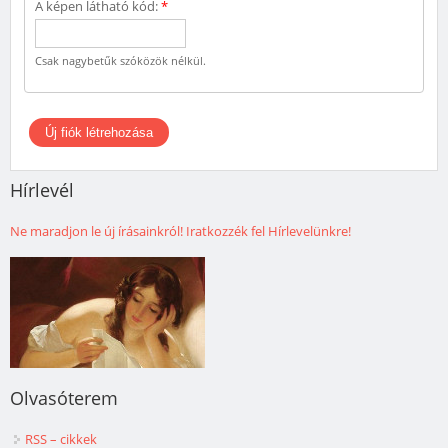
A képen látható kód:
*
Csak nagybetűk szóközök nélkül.
Hírlevél
Ne maradjon le új írásainkról! Iratkozzék fel Hírlevelünkre!
Olvasóterem
RSS – cikkek