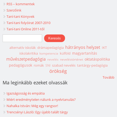
RSS – kommentek
Szerzőink
Taní-tani Könyvek
Taní-tani folyóirat 2007-2010
Taní-tani Online 2011-től
Keresés űrlap
Keresés
hátrányos helyzet
alternatív iskolák
drámapedagógia
IKT
magyartanítás
iskolakritika
külföld
kompetencia
művészetpedagógia
oktatáspolitika
nevelés
neveléstörténet
pedagógusok
romák
szabad nevelés
tantárgy-pedagógia
SNI
örökség
Tovább
Ma leginkább ezeket olvassák
Igazságosság és empátia
Miért eredménytelen nálunk a nyelvtanulás?
Nahalka István: Még egy rangsor!
Trencsényi László: Egy újabb talált tárgy