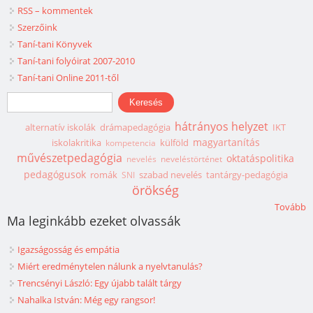
RSS – kommentek
Szerzőink
Taní-tani Könyvek
Taní-tani folyóirat 2007-2010
Taní-tani Online 2011-től
Keresés űrlap
Keresés
hátrányos helyzet
alternatív iskolák
drámapedagógia
IKT
magyartanítás
iskolakritika
külföld
kompetencia
művészetpedagógia
oktatáspolitika
nevelés
neveléstörténet
pedagógusok
romák
szabad nevelés
tantárgy-pedagógia
SNI
örökség
Tovább
Ma leginkább ezeket olvassák
Igazságosság és empátia
Miért eredménytelen nálunk a nyelvtanulás?
Trencsényi László: Egy újabb talált tárgy
Nahalka István: Még egy rangsor!