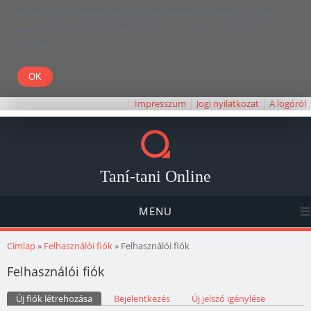
Kedves Olvasó! Weboldalunk böngészésével Ön elfogadja, hogy a
felhasználói élmény javítása céljából cookie-kat használunk.
Köszönjük!
Impresszum
Jogi nyilatkozat
A logóról
Taní-tani Online
MENU
Jelenlegi hely
Címlap
»
Felhasználói fiók
» Felhasználói fiók
Felhasználói fiók
Elsődleges fülek
Új fiók létrehozása
(aktív fül)
Bejelentkezés
Új jelszó igénylése