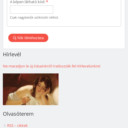
A képen látható kód:
*
Csak nagybetűk szóközök nélkül.
Hírlevél
Ne maradjon le új írásainkról! Iratkozzék fel Hírlevelünkre!
Olvasóterem
RSS – cikkek