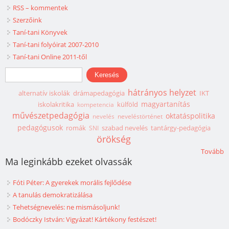
RSS – kommentek
Szerzőink
Taní-tani Könyvek
Taní-tani folyóirat 2007-2010
Taní-tani Online 2011-től
Keresés űrlap
Keresés
hátrányos helyzet
alternatív iskolák
drámapedagógia
IKT
magyartanítás
iskolakritika
külföld
kompetencia
művészetpedagógia
oktatáspolitika
nevelés
neveléstörténet
pedagógusok
romák
szabad nevelés
tantárgy-pedagógia
SNI
örökség
Tovább
Ma leginkább ezeket olvassák
Fóti Péter: A gyerekek morális fejlődése
A tanulás demokratizálása
Tehetségnevelés: ne mismásoljunk!
Bodóczky István: Vigyázat! Kártékony festészet!