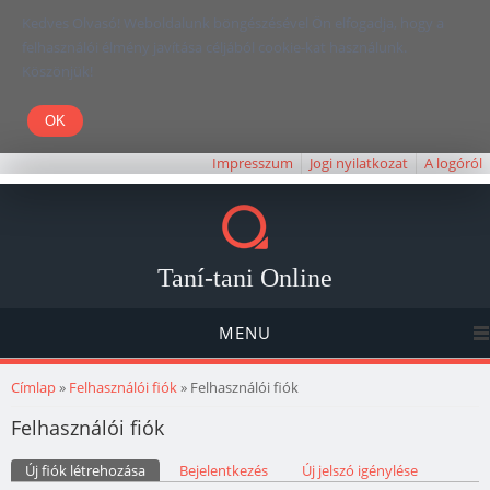
Kedves Olvasó! Weboldalunk böngészésével Ön elfogadja, hogy a
felhasználói élmény javítása céljából cookie-kat használunk.
Köszönjük!
Impresszum
Jogi nyilatkozat
A logóról
Taní-tani Online
MENU
Jelenlegi hely
Címlap
»
Felhasználói fiók
» Felhasználói fiók
Felhasználói fiók
Elsődleges fülek
Új fiók létrehozása
(aktív fül)
Bejelentkezés
Új jelszó igénylése