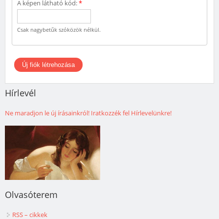
A képen látható kód:
*
Csak nagybetűk szóközök nélkül.
Hírlevél
Ne maradjon le új írásainkról! Iratkozzék fel Hírlevelünkre!
Olvasóterem
RSS – cikkek