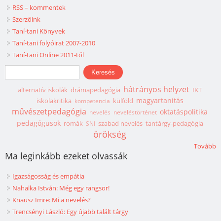
RSS – kommentek
Szerzőink
Taní-tani Könyvek
Taní-tani folyóirat 2007-2010
Taní-tani Online 2011-től
Keresés űrlap
Keresés
hátrányos helyzet
alternatív iskolák
drámapedagógia
IKT
magyartanítás
iskolakritika
külföld
kompetencia
művészetpedagógia
oktatáspolitika
nevelés
neveléstörténet
pedagógusok
romák
szabad nevelés
tantárgy-pedagógia
SNI
örökség
Tovább
Ma leginkább ezeket olvassák
Igazságosság és empátia
Nahalka István: Még egy rangsor!
Knausz Imre: Mi a nevelés?
Trencsényi László: Egy újabb talált tárgy