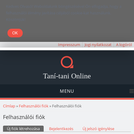
Kedves Olvasó! Weboldalunk böngészésével Ön elfogadja, hogy a
felhasználói élmény javítása céljából cookie-kat használunk.
Köszönjük!
Impresszum
Jogi nyilatkozat
A logóról
Taní-tani Online
MENU
Jelenlegi hely
Címlap
»
Felhasználói fiók
» Felhasználói fiók
Felhasználói fiók
Elsődleges fülek
Új fiók létrehozása
(aktív fül)
Bejelentkezés
Új jelszó igénylése