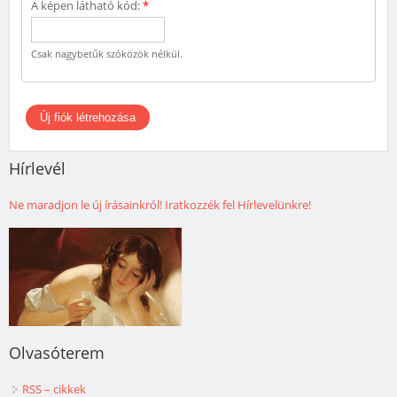
A képen látható kód:
*
Csak nagybetűk szóközök nélkül.
Hírlevél
Ne maradjon le új írásainkról! Iratkozzék fel Hírlevelünkre!
Olvasóterem
RSS – cikkek