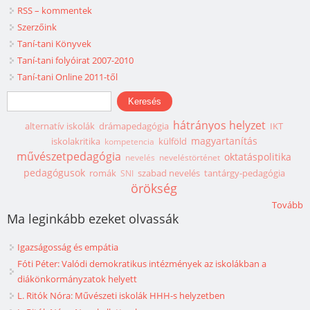
RSS – kommentek
Szerzőink
Taní-tani Könyvek
Taní-tani folyóirat 2007-2010
Taní-tani Online 2011-től
Keresés űrlap
Keresés
hátrányos helyzet
alternatív iskolák
drámapedagógia
IKT
magyartanítás
iskolakritika
külföld
kompetencia
művészetpedagógia
oktatáspolitika
nevelés
neveléstörténet
pedagógusok
romák
szabad nevelés
tantárgy-pedagógia
SNI
örökség
Tovább
Ma leginkább ezeket olvassák
Igazságosság és empátia
Fóti Péter: Valódi demokratikus intézmények az iskolákban a
diákönkormányzatok helyett
L. Ritók Nóra: Művészeti iskolák HHH-s helyzetben