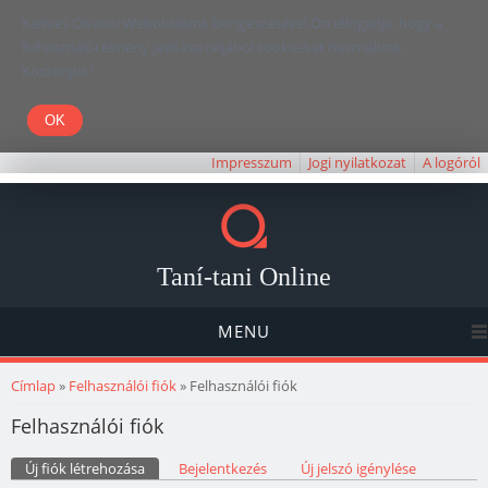
Kedves Olvasó! Weboldalunk böngészésével Ön elfogadja, hogy a
felhasználói élmény javítása céljából cookie-kat használunk.
Köszönjük!
Impresszum
Jogi nyilatkozat
A logóról
Taní-tani Online
MENU
Jelenlegi hely
Címlap
»
Felhasználói fiók
» Felhasználói fiók
Felhasználói fiók
Elsődleges fülek
Új fiók létrehozása
(aktív fül)
Bejelentkezés
Új jelszó igénylése