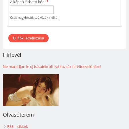
A képen látható kód:
*
Csak nagybetűk szóközök nélkül.
Hírlevél
Ne maradjon le új írásainkról! Iratkozzék fel Hírlevelünkre!
Olvasóterem
RSS – cikkek