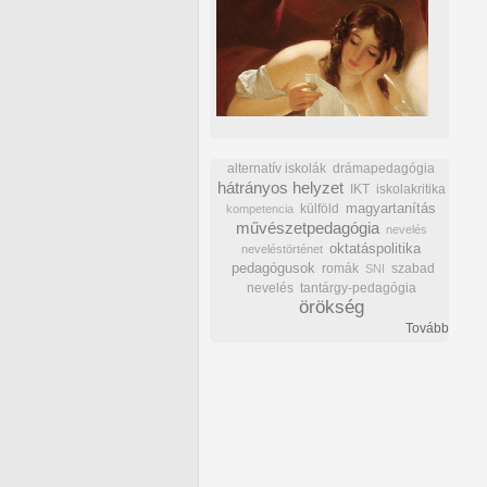
alternatív iskolák
drámapedagógia
hátrányos helyzet
IKT
iskolakritika
külföld
magyartanítás
kompetencia
művészetpedagógia
nevelés
oktatáspolitika
neveléstörténet
pedagógusok
romák
szabad
SNI
nevelés
tantárgy-pedagógia
örökség
Tovább