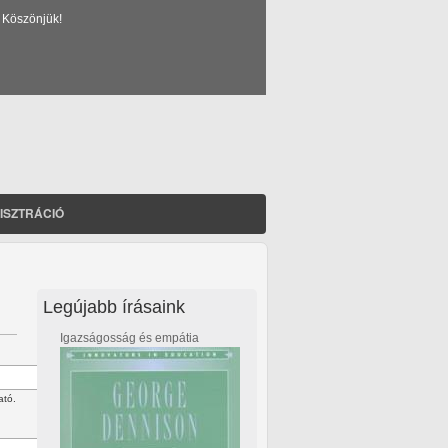
 Köszönjük!
ISZTRÁCIÓ
Legújabb írásaink
Igazságosság és empátia
ató.