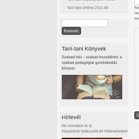
Taní-tani Online 2011-től
Egy
meg
érk
Keresés
Keresés űrlap
Taní-tani Könyvek
Szabad írás – szabad hozzáférés: a
szabad pedagógiai gondolkodás
könyvei.
Hírlevél
Ne maradjon le új
írásainkról! Iratkozzék fel Hírlevelünkre!