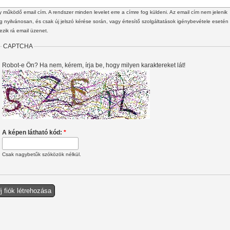
 működő email cím. A rendszer minden levelet erre a címre fog küldeni. Az email cím nem jelenik
 nyilvánosan, és csak új jelszó kérése során, vagy értesítő szolgáltatások igénybevétele esetén
ezik rá email üzenet.
CAPTCHA
Robot-e Ön? Ha nem, kérem, írja be, hogy milyen karaktereket lát!
A képen látható kód:
*
Csak nagybetűk szóközök nélkül.