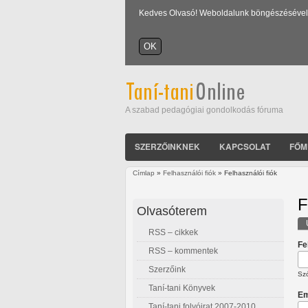
Kedves Olvasó! Weboldalunk böngészésével Ön
A szabad pedagógiai gondolkodás fóruma
SZERZŐINKNEK
KAPCSOLAT
FŐM
Címlap
»
Felhasználói fiók
» Felhasználói fiók
Jelenlegi hely
F
Olvasóterem
RSS – cikkek
E
Fe
RSS – kommentek
Szerzőink
Szó
Taní-tani Könyvek
Em
Taní-tani folyóirat 2007-2010