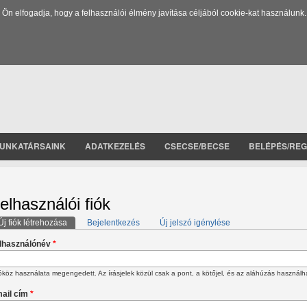
 elfogadja, hogy a felhasználói élmény javítása céljából cookie-kat használunk.
UNKATÁRSAINK
ADATKEZELÉS
CSECSE/BECSE
BELÉPÉS/REG
elhasználói fiók
Új fiók létrehozása
(aktív fül)
Bejelentkezés
Új jelszó igénylése
lsődleges fülek
lhasználónév
*
köz használata megengedett. Az írásjelek közül csak a pont, a kötőjel, és az aláhúzás használh
ail cím
*