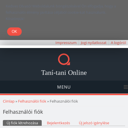
Kedves Olvasó! Weboldalunk böngészésével Ön elfogadja, hogy a
felhasználói élmény javítása céljából cookie-kat használunk.
Köszönjük!
Impresszum
Jogi nyilatkozat
A logóról
Taní-tani Online
MENU
Jelenlegi hely
Címlap
»
Felhasználói fiók
» Felhasználói fiók
Felhasználói fiók
Elsődleges fülek
Új fiók létrehozása
(aktív fül)
Bejelentkezés
Új jelszó igénylése