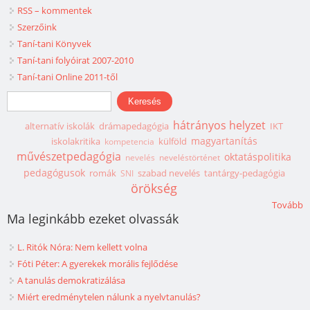
RSS – kommentek
Szerzőink
Taní-tani Könyvek
Taní-tani folyóirat 2007-2010
Taní-tani Online 2011-től
Keresés űrlap
Keresés
hátrányos helyzet
alternatív iskolák
drámapedagógia
IKT
magyartanítás
iskolakritika
külföld
kompetencia
művészetpedagógia
oktatáspolitika
nevelés
neveléstörténet
pedagógusok
romák
szabad nevelés
tantárgy-pedagógia
SNI
örökség
Tovább
Ma leginkább ezeket olvassák
L. Ritók Nóra: Nem kellett volna
Fóti Péter: A gyerekek morális fejlődése
A tanulás demokratizálása
Miért eredménytelen nálunk a nyelvtanulás?