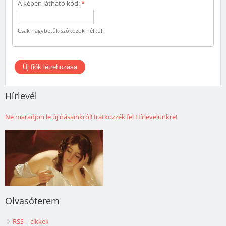
A képen látható kód:
*
Csak nagybetűk szóközök nélkül.
Hírlevél
Ne maradjon le új írásainkról! Iratkozzék fel Hírlevelünkre!
Olvasóterem
RSS – cikkek