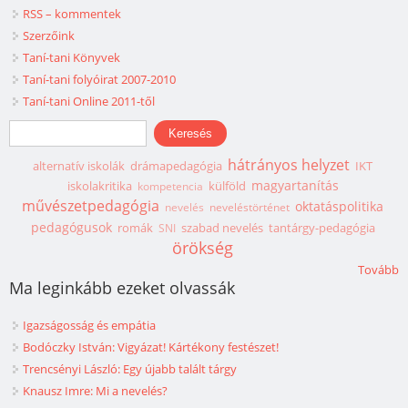
RSS – kommentek
Szerzőink
Taní-tani Könyvek
Taní-tani folyóirat 2007-2010
Taní-tani Online 2011-től
Keresés űrlap
Keresés
hátrányos helyzet
alternatív iskolák
drámapedagógia
IKT
magyartanítás
iskolakritika
külföld
kompetencia
művészetpedagógia
oktatáspolitika
nevelés
neveléstörténet
pedagógusok
romák
szabad nevelés
tantárgy-pedagógia
SNI
örökség
Tovább
Ma leginkább ezeket olvassák
Igazságosság és empátia
Bodóczky István: Vigyázat! Kártékony festészet!
Trencsényi László: Egy újabb talált tárgy
Knausz Imre: Mi a nevelés?