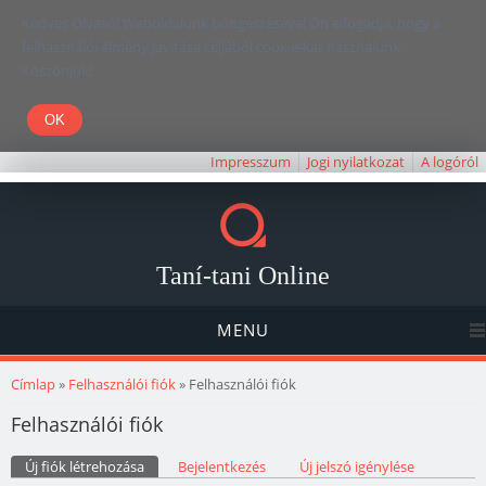
Kedves Olvasó! Weboldalunk böngészésével Ön elfogadja, hogy a
felhasználói élmény javítása céljából cookie-kat használunk.
Köszönjük!
Impresszum
Jogi nyilatkozat
A logóról
Taní-tani Online
MENU
Jelenlegi hely
Címlap
»
Felhasználói fiók
» Felhasználói fiók
Felhasználói fiók
Elsődleges fülek
Új fiók létrehozása
(aktív fül)
Bejelentkezés
Új jelszó igénylése