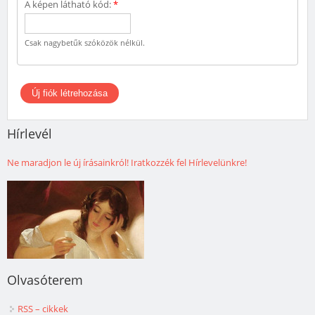
A képen látható kód:
*
Csak nagybetűk szóközök nélkül.
Hírlevél
Ne maradjon le új írásainkról! Iratkozzék fel Hírlevelünkre!
Olvasóterem
RSS – cikkek