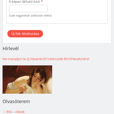
A képen látható kód:
*
Csak nagybetűk szóközök nélkül.
Hírlevél
Ne maradjon le új írásainkról! Iratkozzék fel Hírlevelünkre!
Olvasóterem
RSS – cikkek