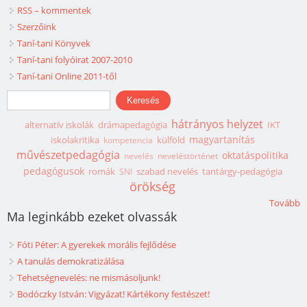
RSS – kommentek
Szerzőink
Taní-tani Könyvek
Taní-tani folyóirat 2007-2010
Taní-tani Online 2011-től
Keresés űrlap
Keresés
hátrányos helyzet
alternatív iskolák
drámapedagógia
IKT
magyartanítás
iskolakritika
külföld
kompetencia
művészetpedagógia
oktatáspolitika
nevelés
neveléstörténet
pedagógusok
romák
szabad nevelés
tantárgy-pedagógia
SNI
örökség
Tovább
Ma leginkább ezeket olvassák
Fóti Péter: A gyerekek morális fejlődése
A tanulás demokratizálása
Tehetségnevelés: ne mismásoljunk!
Bodóczky István: Vigyázat! Kártékony festészet!