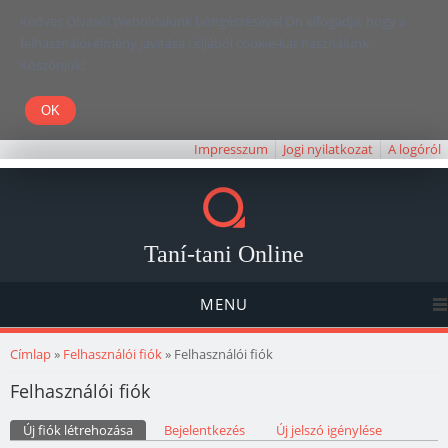
Kedves Olvasó! Weboldalunk böngészésével Ön elfogadja, hogy a
felhasználói élmény javítása céljából cookie-kat használunk.
Köszönjük!
Impresszum
Jogi nyilatkozat
A logóról
Taní-tani Online
MENU
Jelenlegi hely
Címlap
»
Felhasználói fiók
» Felhasználói fiók
Felhasználói fiók
Elsődleges fülek
Új fiók létrehozása
(aktív fül)
Bejelentkezés
Új jelszó igénylése