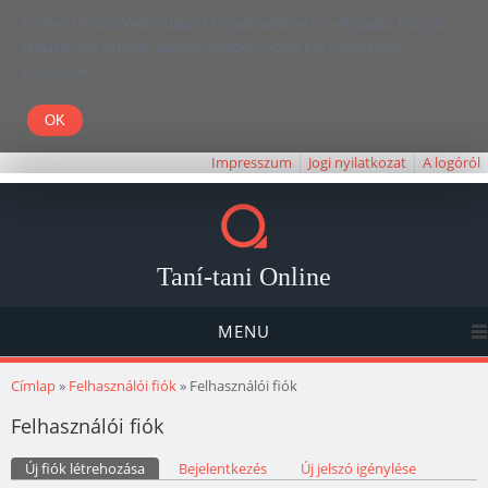
Kedves Olvasó! Weboldalunk böngészésével Ön elfogadja, hogy a
felhasználói élmény javítása céljából cookie-kat használunk.
Köszönjük!
Impresszum
Jogi nyilatkozat
A logóról
Taní-tani Online
MENU
Jelenlegi hely
Címlap
»
Felhasználói fiók
» Felhasználói fiók
Felhasználói fiók
Elsődleges fülek
Új fiók létrehozása
(aktív fül)
Bejelentkezés
Új jelszó igénylése