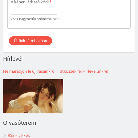
A képen látható kód:
*
Csak nagybetűk szóközök nélkül.
Hírlevél
Ne maradjon le új írásainkról! Iratkozzék fel Hírlevelünkre!
Olvasóterem
RSS – cikkek