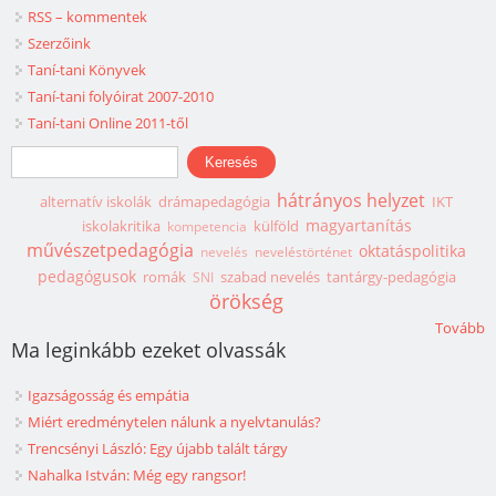
RSS – kommentek
Szerzőink
Taní-tani Könyvek
Taní-tani folyóirat 2007-2010
Taní-tani Online 2011-től
Keresés űrlap
Keresés
hátrányos helyzet
alternatív iskolák
drámapedagógia
IKT
magyartanítás
iskolakritika
külföld
kompetencia
művészetpedagógia
oktatáspolitika
nevelés
neveléstörténet
pedagógusok
romák
szabad nevelés
tantárgy-pedagógia
SNI
örökség
Tovább
Ma leginkább ezeket olvassák
Igazságosság és empátia
Miért eredménytelen nálunk a nyelvtanulás?
Trencsényi László: Egy újabb talált tárgy
Nahalka István: Még egy rangsor!