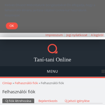
Kedves Olvasó! Weboldalunk böngészésével Ön elfogadja, hogy a
felhasználói élmény javítása céljából cookie-kat használunk.
Köszönjük!
Impresszum
Jogi nyilatkozat
A logóról
Taní-tani Online
MENU
Jelenlegi hely
Címlap
»
Felhasználói fiók
» Felhasználói fiók
Felhasználói fiók
Elsődleges fülek
Új fiók létrehozása
(aktív fül)
Bejelentkezés
Új jelszó igénylése