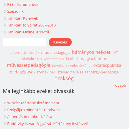
RSS – kommentek
Szerzőink
Taní-tani Könyvek
Taní-tani folyóirat 2007-2010
Taní-tani Online 2011-től
Keresés űrlap
Keresés
hátrányos helyzet
alternatív iskolák
drámapedagógia
IKT
magyartanítás
iskolakritika
külföld
kompetencia
művészetpedagógia
oktatáspolitika
nevelés
neveléstörténet
pedagógusok
romák
szabad nevelés
tantárgy-pedagógia
SNI
örökség
Tovább
Ma leginkább ezeket olvassák
Winkler Márta születésnapjára
Szolgálja a minősítési rendszer...
A tanulás demokratizálása
Bodóczky István: Vigyázat! Kártékony festészet!