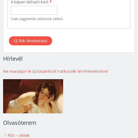
A képen látható kód:
*
Csak nagybetűk szóközök nélkül.
Hírlevél
Ne maradjon le új írásainkról! Iratkozzék fel Hírlevelünkre!
Olvasóterem
RSS – cikkek