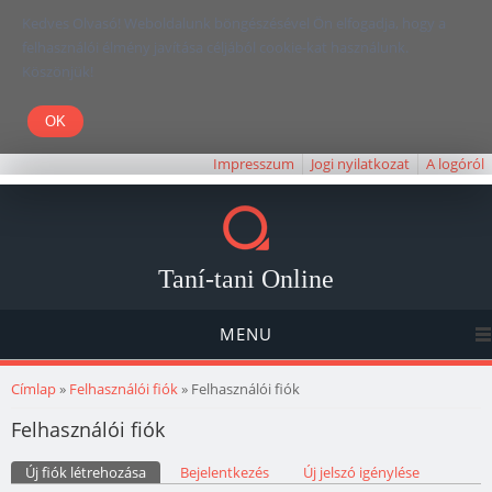
Kedves Olvasó! Weboldalunk böngészésével Ön elfogadja, hogy a
felhasználói élmény javítása céljából cookie-kat használunk.
Köszönjük!
Impresszum
Jogi nyilatkozat
A logóról
Taní-tani Online
MENU
Jelenlegi hely
Címlap
»
Felhasználói fiók
» Felhasználói fiók
Felhasználói fiók
Elsődleges fülek
Új fiók létrehozása
(aktív fül)
Bejelentkezés
Új jelszó igénylése