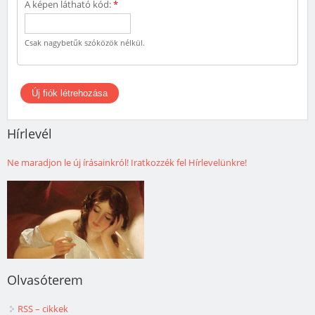
A képen látható kód:
*
Csak nagybetűk szóközök nélkül.
Hírlevél
Ne maradjon le új írásainkról! Iratkozzék fel Hírlevelünkre!
Olvasóterem
RSS – cikkek