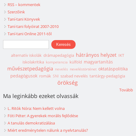
RSS – kommentek
Szerzőink
Taní-tani Könyvek
Taní-tani folyóirat 2007-2010
Taní-tani Online 2011-től
Keresés űrlap
Keresés
hátrányos helyzet
alternatív iskolák
drámapedagógia
IKT
magyartanítás
iskolakritika
külföld
kompetencia
művészetpedagógia
oktatáspolitika
nevelés
neveléstörténet
pedagógusok
romák
szabad nevelés
tantárgy-pedagógia
SNI
örökség
Tovább
Ma leginkább ezeket olvassák
L. Ritók Nóra: Nem kellett volna
Fóti Péter: A gyerekek morális fejlődése
A tanulás demokratizálása
Miért eredménytelen nálunk a nyelvtanulás?