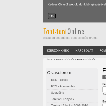
Kedves Olvasó! Weboldalunk böngészésével Ön
A szabad pedagógiai gondolkodás fóruma
SZERZŐINKNEK
KAPCSOLAT
FŐM
Címlap
»
Felhasználói fiók
» Felhasználói fiók
Jelenlegi hely
F
Olvasóterem
RSS – cikkek
E
Fe
RSS – kommentek
Szerzőink
Szó
Taní-tani Könyvek
Em
Taní-tani folyóirat 2007-2010