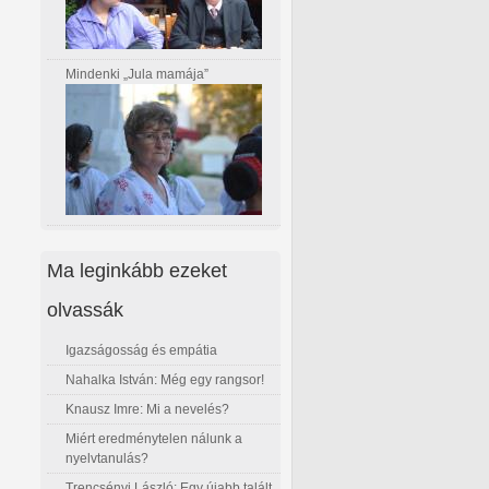
Mindenki „Jula mamája”
Ma leginkább ezeket
olvassák
Igazságosság és empátia
Nahalka István: Még egy rangsor!
Knausz Imre: Mi a nevelés?
Miért eredménytelen nálunk a
nyelvtanulás?
Trencsényi László: Egy újabb talált