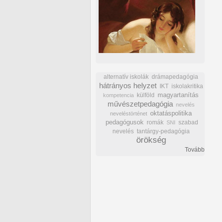
alternatív iskolák
drámapedagógia
hátrányos helyzet
IKT
iskolakritika
külföld
magyartanítás
kompetencia
művészetpedagógia
nevelés
oktatáspolitika
neveléstörténet
pedagógusok
romák
szabad
SNI
nevelés
tantárgy-pedagógia
örökség
Tovább