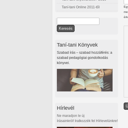
Taní-tani Online 2011-től
Egy
meg
érk
Keresés
Keresés űrlap
Taní-tani Könyvek
Szabad írás – szabad hozzáférés: a
szabad pedagógiai gondolkodás
könyvei.
Hírlevél
Ne maradjon le új
írásainkról! Iratkozzék fel Hírlevelünkre!