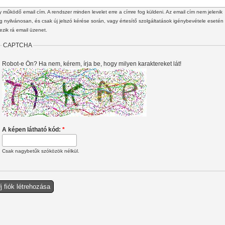
 működő email cím. A rendszer minden levelet erre a címre fog küldeni. Az email cím nem jelenik
 nyilvánosan, és csak új jelszó kérése során, vagy értesítő szolgáltatások igénybevétele esetén
ezik rá email üzenet.
CAPTCHA
Robot-e Ön? Ha nem, kérem, írja be, hogy milyen karaktereket lát!
A képen látható kód:
*
Csak nagybetűk szóközök nélkül.