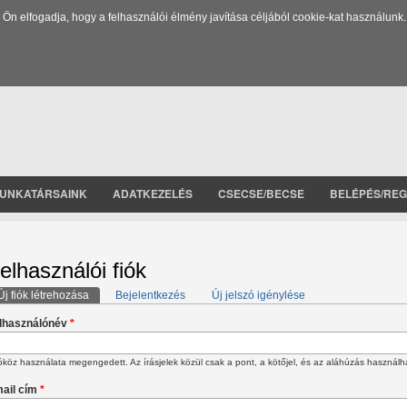
 elfogadja, hogy a felhasználói élmény javítása céljából cookie-kat használunk.
UNKATÁRSAINK
ADATKEZELÉS
CSECSE/BECSE
BELÉPÉS/REG
elhasználói fiók
Új fiók létrehozása
(aktív fül)
Bejelentkezés
Új jelszó igénylése
lsődleges fülek
lhasználónév
*
köz használata megengedett. Az írásjelek közül csak a pont, a kötőjel, és az aláhúzás használh
ail cím
*