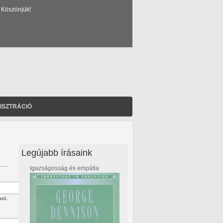
 Köszönjük!
ISZTRÁCIÓ
Legújabb írásaink
Igazságosság és empátia
ató.