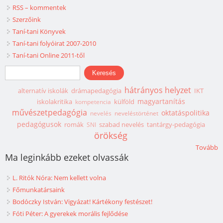
RSS – kommentek
Szerzőink
Taní-tani Könyvek
Taní-tani folyóirat 2007-2010
Taní-tani Online 2011-től
Keresés űrlap
Keresés
hátrányos helyzet
alternatív iskolák
drámapedagógia
IKT
magyartanítás
iskolakritika
külföld
kompetencia
művészetpedagógia
oktatáspolitika
nevelés
neveléstörténet
pedagógusok
romák
szabad nevelés
tantárgy-pedagógia
SNI
örökség
Tovább
Ma leginkább ezeket olvassák
L. Ritók Nóra: Nem kellett volna
Főmunkatársaink
Bodóczky István: Vigyázat! Kártékony festészet!
Fóti Péter: A gyerekek morális fejlődése