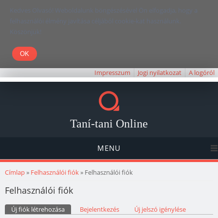
Kedves Olvasó! Weboldalunk böngészésével Ön elfogadja, hogy a
felhasználói élmény javítása céljából cookie-kat használunk.
Köszönjük!
Impresszum
Jogi nyilatkozat
A logóról
Taní-tani Online
MENU
Jelenlegi hely
Címlap
»
Felhasználói fiók
» Felhasználói fiók
Felhasználói fiók
Elsődleges fülek
Új fiók létrehozása
(aktív fül)
Bejelentkezés
Új jelszó igénylése