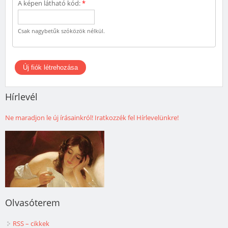
A képen látható kód:
*
Csak nagybetűk szóközök nélkül.
Hírlevél
Ne maradjon le új írásainkról! Iratkozzék fel Hírlevelünkre!
Olvasóterem
RSS – cikkek