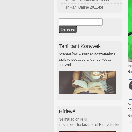
Taní-tani Online 2011-től
Keresés
Keresés űrlap
Taní-tani Könyvek
Szabad írás – szabad hozzáférés: a
szabad pedagógiai gondolkodás
könyvei.
In
No
Sz
20
Hírlevél
Ne
Ne maradjon le új
ho
írásainkról! Iratkozzék fel Hírlevelünkre!
– 