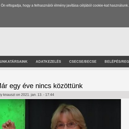
 elfogadja, hogy a felhasználói élmény javítása céljából cookie-kat használunk.
UNKATÁRSAINK
ADATKEZELÉS
CSECSE/BECSE
BELÉPÉS/REG
ár egy éve nincs közöttünk
By
knauszi
on 2021. jan. 13. - 17:44