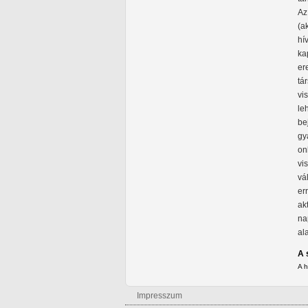
Az
(a
hí
ka
er
tá
vi
le
be
gy
on
vi
vá
er
ak
na
al
A 
A 
Impresszum