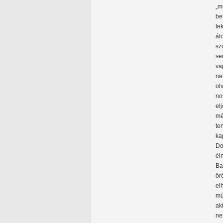
„m
be
te
át
sz
se
va
ne
ol
no
el
mé
te
ka
Do
él
Ba
ör
el
mú
ak
ne