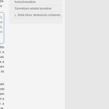
16-
funkcióvesztése
m:
Személyes adatok kezelése
L. Ritók Nóra: Motivációs színterek...
es,
ak
k,
le
.
ális
i a
at,
te a
ben
 és
nári
zet
nem
el a
e a
nak.