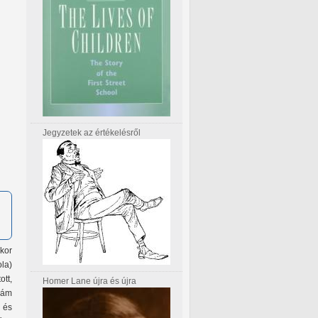
Jegyzetek az értékelésről
kor
ola)
tt,
Homer Lane újra és újra
mám
 és