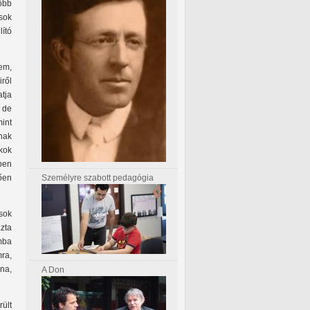
őbb
sok
ító
em,
ről
tja
 de
int
nak
kok
ben
Személyre szabott pedagógia
ően
sok
zta
mba
ra,
na,
A Don
ült