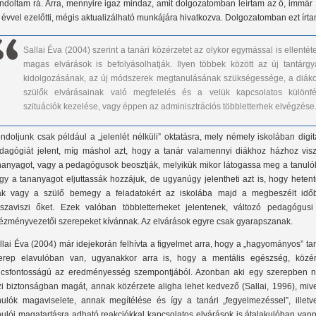
ndoltam rá. Arra, mennyire igaz mindaz, amit dolgozatomban leírtam az ő, immár 
 évvel ezelőtti, mégis aktualizálható munkájára hivatkozva. Dolgozatomban ezt írta
Sallai Éva (2004) szerint a tanári közérzetet az olykor egymással is ellentét
magas elvárások is befolyásolhatják. Ilyen többek között az új tantárgy
kidolgozásának, az új módszerek megtanulásának szükségessége, a diáko
szülők elvárásainak való megfelelés és a velük kapcsolatos különfé
szituációk kezelése, vagy éppen az adminisztrációs többletterhek elvégzése
ndoljunk csak például a „jelenlét nélküli” oktatásra, mely némely iskolában digit
dagógiát jelent, míg máshol azt, hogy a tanár valamennyi diákhoz házhoz visz
nanyagot, vagy a pedagógusok beosztják, melyikük mikor látogassa meg a tanulók
gy a tananyagot eljuttassák hozzájuk, de ugyanúgy jelentheti azt is, hogy heten
ák vagy a szülő bemegy a feladatokért az iskolába majd a megbeszélt idő
sszaviszi őket. Ezek valóban többletterheket jelentenek, változó pedagógusi
tézményvezetői szerepeket kívánnak. Az elvárások egyre csak gyarapszanak.
llai Éva (2004) már idejekorán felhívta a figyelmet arra, hogy a „hagyományos” ta
erep elavulóban van, ugyanakkor arra is, hogy a mentális egészség, közér
lcsfontosságú az eredményesség szempontjából. Azonban aki egy szerepben 
zi biztonságban magát, annak közérzete aligha lehet kedvező (Sallai, 1996), miv
nulók magaviselete, annak megítélése és így a tanári „fegyelmezéssel”, illetv
nulói magatartásra adható reakciókkal kapcsolatos elvárások is átalakulóban van