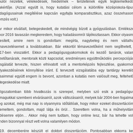
nulói nézetek, vélekedések, hiedelmek – területének egyik legkiemelked
akértője. (Azzal együtt is, hogy kutatási célom a különféle középiskola-típu
dagógusainak megítélése kapcsán egyfajta komparatisztikus, azaz összehasonl
emzés volt.)
r mikor elvállalt, betegeskedett, de mindvégig bízott a gyógyulásban. Emléksz
kor 2016 tavaszán megkerestem, hogy haladásomról tájékoztassam. Ekkor olyasmi
tesített, amire nem is gondoltam: megírta, nagybeteg és nem vállalha
mavezetésemet a továbbiakban. Bár ekkortól témavezetőként nem segíthetett,
17-ben visszatért. Ekkor a pedagógusgyakornokok és kezdő tanárok, valam
zetőtanáraik, mentoraik közti kapcsolat, eredményes együttműködés percepciójá
zsgálatát tervezte, hiszen elhivatott volt a mentorképzés fejlesztése, gyakorno
lyakezdésének könnyítése iránt. E tervezett vizsgálatába egy tantárgy kereté
rsaimmal együtt engem is bevont, azonban a kutatás nem valósult meg, feltehet
tegeskedése miatt.
lgozatomban több hivatkozás is szerepel, melyben szó esik a pedagógu
magukkal szembeni elvárásairól, azok változásairól, melyek bár 2004-ben fogalma
g azokat, még mai nap is olyannyira időtállóak, hogy mikor ezeket disszertáció
emeltem, gondoltam, majd látja és örül… Szerettem volna, ha a műhelyvitám
désemre eljön… Akkor még nem tudtam, hogy online lesz, bár ha tehette vol
nden bizonnyal részt vett volna valamilyen módon.
19. decemberére készült el doktori disszertációm. Pontosabban ekkorra ker