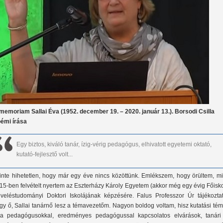
 memoriam Sallai Éva (1952. december 19. – 2020. január 13.). Borsodi Csilla
émi írása
Egy biztos, kiváló tanár, ízig-vérig pedagógus, elhivatott egyetemi oktató,
kutató-fejlesztő volt...
inte hihetetlen, hogy már egy éve nincs közöttünk. Emlékszem, hogy örültem, mi
15-ben felvételt nyertem az Eszterházy Károly Egyetem (akkor még egy évig Főisk
veléstudományi Doktori Iskolájának képzésére. Falus Professzor Úr tájékoztato
gy ő, Sallai tanárnő lesz a témavezetőm. Nagyon boldog voltam, hisz kutatási té
a pedagógusokkal, eredményes pedagógussal kapcsolatos elvárások, tanári