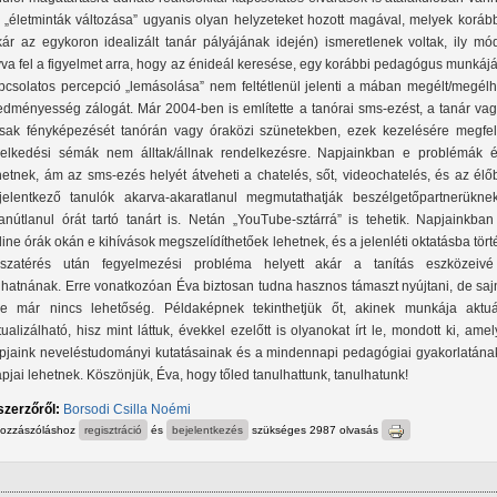
 „életminták változása” ugyanis olyan helyzeteket hozott magával, melyek koráb
kár az egykoron idealizált tanár pályájának idején) ismeretlenek voltak, ily mó
vva fel a figyelmet arra, hogy az énideál keresése, egy korábbi pedagógus munkáj
pcsolatos percepció „lemásolása” nem feltétlenül jelenti a mában megélt/megélh
edményesség zálogát. Már 2004-ben is említette a tanórai sms-ezést, a tanár vag
rsak fényképezését tanórán vagy óraközi szünetekben, ezek kezelésére megfel
selkedési sémák nem álltak/állnak rendelkezésre. Napjainkban e problémák é
hetnek, ám az sms-ezés helyét átveheti a chatelés, sőt, videochatelés, és az él
jelentkező tanulók akarva-akaratlanul megmutathatják beszélgetőpartnerükne
anútlanul órát tartó tanárt is. Netán „YouTube-sztárrá” is tehetik. Napjainkban
line órák okán e kihívások megszelídíthetőek lehetnek, és a jelenléti oktatásba tör
sszatérés után fegyelmezési probléma helyett akár a tanítás eszközeivé
lhatnának. Erre vonatkozóan Éva biztosan tudna hasznos támaszt nyújtani, de saj
re már nincs lehetőség. Példaképnek tekinthetjük őt, akinek munkája aktuál
tualizálható, hisz mint láttuk, évekkel ezelőtt is olyanokat írt le, mondott ki, ame
pjaink neveléstudományi kutatásainak és a mindennapi pedagógiai gyakorlatának
apjai lehetnek. Köszönjük, Éva, hogy tőled tanulhattunk, tanulhatunk!
szerzőről:
Borsodi Csilla Noémi
hozzászóláshoz
regisztráció
és
bejelentkezés
szükséges
2987 olvasás