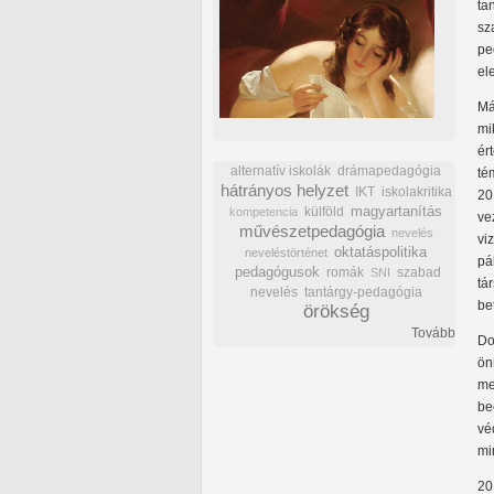
ta
sz
pe
el
Má
mi
ér
alternatív iskolák
drámapedagógia
té
hátrányos helyzet
IKT
iskolakritika
20
külföld
magyartanítás
kompetencia
ve
művészetpedagógia
nevelés
vi
oktatáspolitika
neveléstörténet
pá
pedagógusok
romák
szabad
SNI
tá
nevelés
tantárgy-pedagógia
be
örökség
Tovább
Do
ön
me
be
vé
mi
20