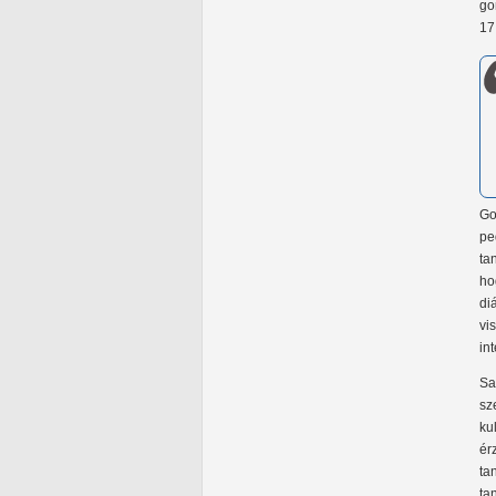
go
17
Go
pe
ta
ho
di
vi
in
Sa
sz
ku
ér
ta
ta