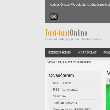
Kedves Olvasó! Weboldalunk böngészésével Ön
A szabad pedagógiai gondolkodás fóruma
SZERZŐINKNEK
KAPCSOLAT
FŐM
Címlap
» Már egy éve nincs közöttünk
Jelenlegi hely
M
Olvasóterem
RSS – cikkek
RSS – kommentek
Szerzőink
Taní-tani Könyvek
Taní-tani folyóirat 2007-2010