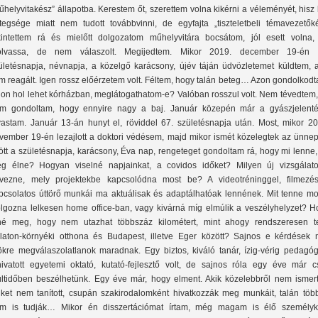
űhelyvitakész” állapotba. Kerestem őt, szerettem volna kikérni a véleményét, hisz
tegsége miatt nem tudott továbbvinni, de egyfajta „tiszteletbeli témavezetőké
kintettem rá és mielőtt dolgozatom műhelyvitára bocsátom, jól esett volna,
olvassa, de nem válaszolt. Megijedtem. Mikor 2019. december 19-én 
ületésnapja, névnapja, a közelgő karácsony, újév táján üdvözletemet küldtem, a
m reagált. Igen rossz előérzetem volt. Féltem, hogy talán beteg… Azon gondolkod
jon hol lehet kórházban, meglátogathatom-e? Valóban rosszul volt. Nem tévedtem,
m gondoltam, hogy ennyire nagy a baj. Január közepén már a gyászjelenté
vastam. Január 13-án hunyt el, röviddel 67. születésnapja után. Most, mikor 20
vember 19-én lezajlott a doktori védésem, majd mikor ismét közelegtek az ünnep
jött a születésnapja, karácsony, Éva nap, rengeteget gondoltam rá, hogy mi lenne
g élne? Hogyan viselné napjainkat, a covidos időket? Milyen új vizsgálato
rvezne, mely projektekbe kapcsolódna most be? A videotréninggel, filmezés
pcsolatos úttörő munkái ma aktuálisak és adaptálhatóak lennének. Mit tenne mo
lgozna lelkesen home office-ban, vagy kivárná míg elmúlik a veszélyhelyzet? H
né meg, hogy nem utazhat többszáz kilométert, mint ahogy rendszeresen te
laton-környéki otthona és Budapest, illetve Eger között? Sajnos e kérdések 
ökre megválaszolatlanok maradnak. Egy biztos, kiváló tanár, ízig-vérig pedagóg
hivatott egyetemi oktató, kutató-fejlesztő volt, de sajnos róla egy éve már c
ltidőben beszélhetünk. Egy éve már, hogy elment. Akik közelebbről nem ismert
iket nem tanított, csupán szakirodalomként hivatkozzák meg munkáit, talán töb
m is tudják… Mikor én disszertációmat írtam, még magam is élő személyk