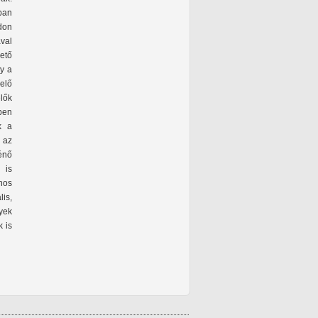
ban
don
ával
ető
y a
elő
lők
őben
k a
 az
ténő
 is
nos
is,
lyek
 is