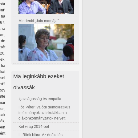
 bár
nt”
 ha
Mindenki „Jula mamája”
67.
rra
tam,
 de
sét
20.
ek,
, ha
kat
Ma leginkább ezeket
sel
st?
olvassák
ogy
tte
Igazságosság és empátia
már
Fóti Péter: Valódi demokratikus
us,
intézmények az iskolákban a
sak
diákönkormányzatok helyett
ék,
Két világ 2014-ből
ben
ént
L. Ritók Nóra: Az értékelés