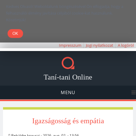
Kedves Olvasó! Weboldalunk böngészésével Ön elfogadja, hogy a
felhasználói élmény javítása céljából cookie-kat használunk.
Köszönjük!
Impresszum
Jogi nyilatkozat
A logóról
Taní-tani Online
MENU
Igazságosság és empátia
Beküldte
knauszi
- 2026. aug. 02. - 13:56