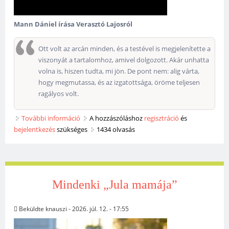
Mann Dániel írása Verasztó Lajosról
Ott volt az arcán minden, és a testével is megjelenítette a
viszonyát a tartalomhoz, amivel dolgozott. Akár unhatta
volna is, hiszen tudta, mi jön. De pont nem: alig várta,
hogy megmutassa, és az izgatottsága, öröme teljesen
ragályos volt.
További információ
A Don tartalommal kapcsolatosan
A hozzászóláshoz
regisztráció
és
bejelentkezés
szükséges
1434 olvasás
Mindenki „Jula mamája”
Beküldte
knauszi
- 2026. júl. 12. - 17:55