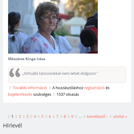
Mészáros Kinga írása
„Virtuális táncosokkal nem lehet dolgozni."
További információ
Mindenki „Jula mamája” tartalommal
A hozzászóláshoz
regisztráció
és
bejelentkezés
szükséges
kapcsolatosan
1537 olvasás
Oldalak
1
2
3
4
5
6
7
8
9
…
következő ›
utolsó »
Hírlevél