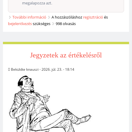
megalapozza azt.
További információ
Igazságosság és empátia tartalommal
A hozzászóláshoz
regisztráció
és
bejelentkezés
szükséges
kapcsolatosan
998 olvasás
Jegyzetek az értékelésről
Beküldte
knauszi
- 2026. júl. 23. - 18:14