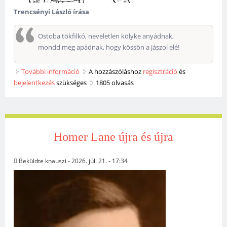
Trencsényi László írása
Ostoba tökfilkó, neveletlen kölyke anyádnak,
mondd meg apádnak, hogy kössön a jászol elé!
További információ
Jegyzetek az értékelésről tartalommal
A hozzászóláshoz
regisztráció
és
bejelentkezés
szükséges
kapcsolatosan
1805 olvasás
Homer Lane újra és újra
Beküldte
knauszi
- 2026. júl. 21. - 17:34