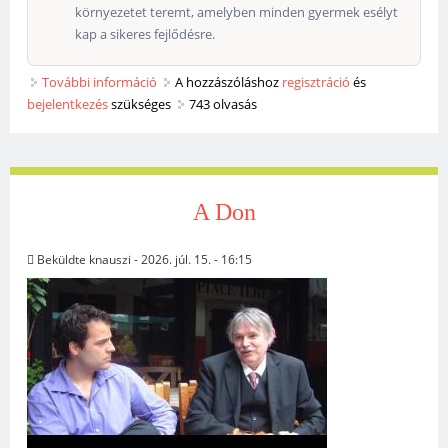
környezetet teremt, amelyben minden gyermek esélyt
kap a sikeres fejlődésre.
További információ
Személyre szabott pedagógia tartalommal
A hozzászóláshoz
regisztráció
és
bejelentkezés
szükséges
kapcsolatosan
743 olvasás
A Don
Beküldte
knauszi
- 2026. júl. 15. - 16:15