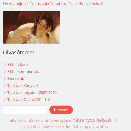
Ne maradjon le új írásainkról! Iratkozzék fel Hírlevelünkre!
Olvasóterem
RSS – cikkek
RSS – kommentek
Szerzőink
Taní-tani Könyvek
Taní-tani folyóirat 2007-2010
Taní-tani Online 2011-től
Keresés űrlap
Keresés
hátrányos helyzet
alternatív iskolák
drámapedagógia
IKT
magyartanítás
iskolakritika
külföld
kompetencia