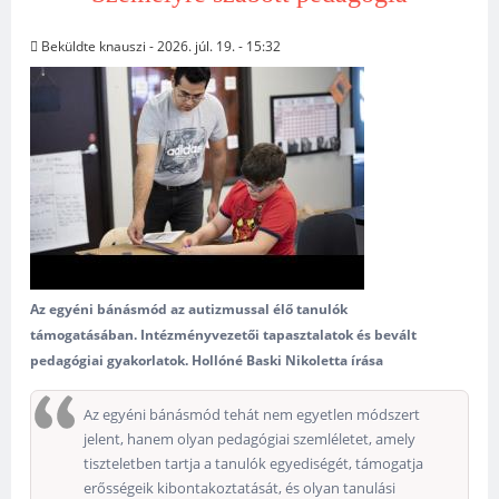
Beküldte
knauszi
- 2026. júl. 19. - 15:32
Az egyéni bánásmód az autizmussal élő tanulók
támogatásában.
Intézményvezetői tapasztalatok és bevált
pedagógiai gyakorlatok. Hollóné Baski Nikoletta írása
Az egyéni bánásmód tehát nem egyetlen módszert
jelent, hanem olyan pedagógiai szemléletet, amely
tiszteletben tartja a tanulók egyediségét, támogatja
erősségeik kibontakoztatását, és olyan tanulási