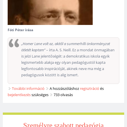
Fóti Péter írása
„Homer Lane volt az, akitől a summerhilli önkormányzat
ötletét kaptam”
– írta A. S. Neill. Ez a mondat önmagában
is jelzi Lane jelentőségét: a demokratikus iskola egyik
legismertebb alakja egy olyan pedagógustól kapta
legfontosabb inspirációját, akinek neve ma még a
pedagógusok között is alig ismert.
További információ
Homer Lane újra és újra tartalommal
A hozzászóláshoz
regisztráció
és
bejelentkezés
szükséges
kapcsolatosan
733 olvasás
Személyre szabott pedagógia