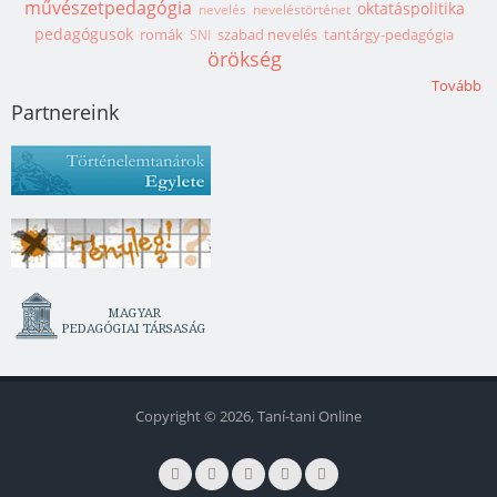
művészetpedagógia
oktatáspolitika
nevelés
neveléstörténet
pedagógusok
romák
szabad nevelés
tantárgy-pedagógia
SNI
örökség
Tovább
Partnereink
Copyright © 2026, Taní-tani Online