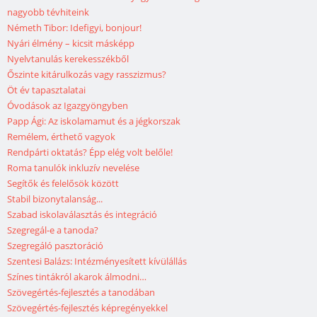
nagyobb tévhiteink
Németh Tibor: Idefigyi, bonjour!
Nyári élmény – kicsit másképp
Nyelvtanulás kerekesszékből
Őszinte kitárulkozás vagy rasszizmus?
Öt év tapasztalatai
Óvodások az Igazgyöngyben
Papp Ági: Az iskolamamut és a jégkorszak
Remélem, érthető vagyok
Rendpárti oktatás? Épp elég volt belőle!
Roma tanulók inkluzív nevelése
Segítők és felelősök között
Stabil bizonytalanság...
Szabad iskolaválasztás és integráció
Szegregál-e a tanoda?
Szegregáló pasztoráció
Szentesi Balázs: Intézményesített kívülállás
Színes tintákról akarok álmodni…
Szövegértés-fejlesztés a tanodában
Szövegértés-fejlesztés képregényekkel