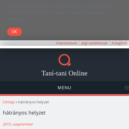
Kedves Olvasó! Weboldalunk böngészésével Ön elfogadja, hogy a
felhasználói élmény javítása céljából cookie-kat használunk.
Köszönjük!
Impresszum
Jogi nyilatkozat
A logóról
Taní-tani Online
MENU
Jelenlegi hely
Címlap
» hátrányos helyzet
hátrányos helyzet
2015. szeptember