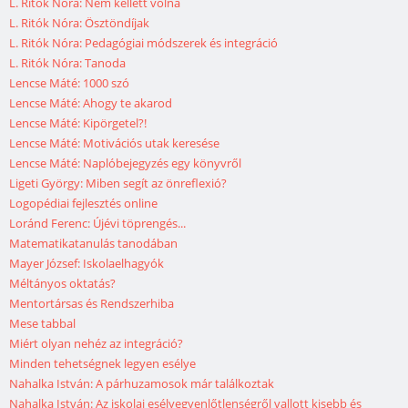
L. Ritók Nóra: Nem kellett volna
L. Ritók Nóra: Ösztöndíjak
L. Ritók Nóra: Pedagógiai módszerek és integráció
L. Ritók Nóra: Tanoda
Lencse Máté: 1000 szó
Lencse Máté: Ahogy te akarod
Lencse Máté: Kipörgetel?!
Lencse Máté: Motivációs utak keresése
Lencse Máté: Naplóbejegyzés egy könyvről
Ligeti György: Miben segít az önreflexió?
Logopédiai fejlesztés online
Loránd Ferenc: Újévi töprengés...
Matematikatanulás tanodában
Mayer József: Iskolaelhagyók
Méltányos oktatás?
Mentortársas és Rendszerhiba
Mese tabbal
Miért olyan nehéz az integráció?
Minden tehetségnek legyen esélye
Nahalka István: A párhuzamosok már találkoztak
Nahalka István: Az iskolai esélyegyenlőtlenségről vallott kisebb és