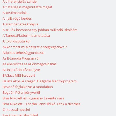
A differenciálás szintjei
A fiatalság is megmutatta magát
A kívülmaradók…
A nyílt végű kérdés
A szembenézés könyve
A szülők bevonása egy jobban működő iskoláért
A TanodaPlatform bemutatása
A toldi disputa kör
Akkor most mi a helyzet a szegregációval?
Atipikus tehetséggondozás
Az E-tanoda Programról
Az énerősítés és az önmegvalósítás
Az inspiráció kézikönyve
BAGázs MESEcsoport
Balázs Ákos: A szegedi Hallgatói Mentorprogram
Bevonó foglalkozás a tanodában
Bogdán Péter könyvéről
Bráz Nikolett és Fogarassy Levente írása
Bráz Nikolett – Csorba Fanni Ildikó: Utak a sikerhez
Cirkusszal nevelni
Egy könyv az alagútból