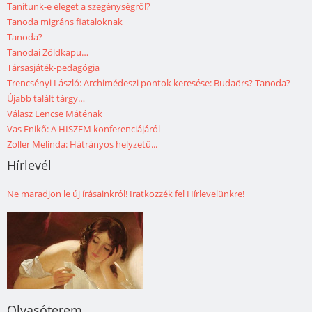
Tanítunk-e eleget a szegénységről?
Tanoda migráns fiataloknak
Tanoda?
Tanodai Zöldkapu…
Társasjáték-pedagógia
Trencsényi László: Archimédeszi pontok keresése: Budaörs? Tanoda?
Újabb talált tárgy…
Válasz Lencse Máténak
Vas Enikő: A HISZEM konferenciájáról
Zoller Melinda: Hátrányos helyzetű...
Hírlevél
Ne maradjon le új írásainkról! Iratkozzék fel Hírlevelünkre!
Olvasóterem