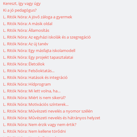
Kereszt, így vagy úgy
Ki a jó pedagógus?
L. Ritók Nóra: A jövő záloga a gyermek
L. Ritók Nóra: A másik oldal
L. Ritók Nóra: Államosítás
L. Ritók Nóra: Az egyházi iskolák és a szegregáció
L. Ritók Nóra: Az új tanév
L. Ritók Nóra: Egy másfajta iskolamodell
L. Ritók Nóra: Egy projekt tapasztalatai
L. Ritók Nóra: Életcélok
L. Ritók Nóra: Felsőoktatás...
L. Ritók Nóra: Hatások és integráció
L. Ritók Nóra: Hídprogram
L. Ritók Nóra: Mi lett volna, ha…
L. Ritók Nóra: Miért is nem sikerül?
L. Ritók Nóra: Motivációs színterek...
L. Ritók Nóra: Művészeti nevelés a nyomor szélén
L. Ritók Nóra: Művészeti nevelés és hátrányos helyzet
L. Ritók Nóra: Nem érzik vagy nem értik?
L. Ritók Nóra: Nem kellene törődni