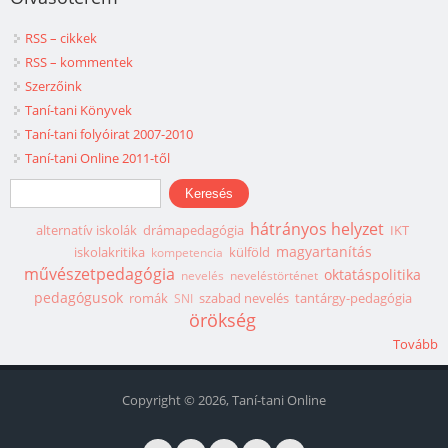
RSS – cikkek
RSS – kommentek
Szerzőink
Taní-tani Könyvek
Taní-tani folyóirat 2007-2010
Taní-tani Online 2011-től
Keresés űrlap
Keresés
hátrányos helyzet
alternatív iskolák
drámapedagógia
IKT
magyartanítás
iskolakritika
külföld
kompetencia
művészetpedagógia
oktatáspolitika
nevelés
neveléstörténet
pedagógusok
romák
szabad nevelés
tantárgy-pedagógia
SNI
örökség
Tovább
Copyright © 2026, Taní-tani Online