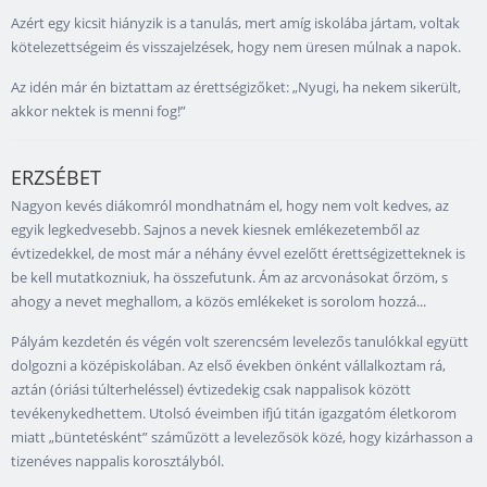
Azért egy kicsit hiányzik is a tanulás, mert amíg iskolába jártam, voltak
kötelezettségeim és visszajelzések, hogy nem üresen múlnak a napok.
Az idén már én biztattam az érettségizőket: „Nyugi, ha nekem sikerült,
akkor nektek is menni fog!”
ERZSÉBET
Nagyon kevés diákomról mondhatnám el, hogy nem volt kedves, az
egyik legkedvesebb. Sajnos a nevek kiesnek emlékezetemből az
évtizedekkel, de most már a néhány évvel ezelőtt érettségizetteknek is
be kell mutatkozniuk, ha összefutunk. Ám az arcvonásokat őrzöm, s
ahogy a nevet meghallom, a közös emlékeket is sorolom hozzá...
Pályám kezdetén és végén volt szerencsém levelezős tanulókkal együtt
dolgozni a középiskolában. Az első években önként vállalkoztam rá,
aztán (óriási túlterheléssel) évtizedekig csak nappalisok között
tevékenykedhettem. Utolsó éveimben ifjú titán igazgatóm életkorom
miatt „büntetésként” száműzött a levelezősök közé, hogy kizárhasson a
tizenéves nappalis korosztályból.