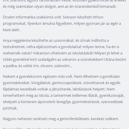
írni, számolni, együtt tanulhattam velük. Közösen gyakoroltuk az éneket
és még számtalan olyan dolgot, ami az én órarendemből kimaradt.
Öcsém informatika szakkörös volt. Sokszor készített itthon
programokat. Ilyenkor ámulva figyeltem, milyen gyorsan jár az egér a
keze alatt.
Anya reggelente készítette az uzsonnákat, és útnak indította a
testvéreimet, néha eljátszottam a gondolattal: milyen lenne, ha én is
mehetnék velük? Hátamon vihetném az iskolatáskát! Milyen jó lehet a
többi gyerekkel kint szaladgálni az udvaron a szünetekben! Utána beülni
a padba, és velük írni, olvasni, számolni...
Nekem a gyerekkorom egészen más volt. Nem élhettem a gondtalan
gyermekéveket. Vizsgálatok, gerinccsapolások, szövettanok és egyéb
fájdalmas kezelések voltak a játszóterek, labdázások helyett. Nem
ismerhettem meg az iskola, a tantermek kellemes illatát, gyerekzsivaját,
ehelyett a kórterem áporodott levegője, gyermeksírások, szenvedések
jutottak.
Nagyon nehezen szoktam meg a gerincferdülésem, kerekes székem.