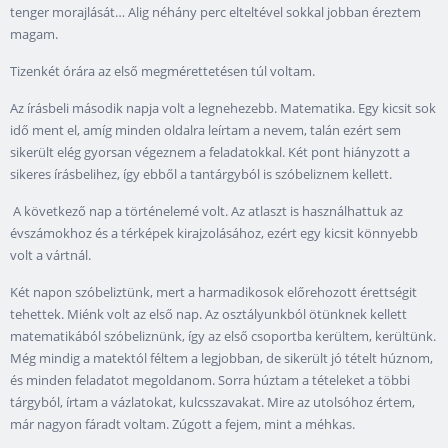
tenger morajlását… Alig néhány perc elteltével sokkal jobban éreztem
magam.
Tizenkét órára az első megmérettetésen túl voltam.
Az írásbeli második napja volt a legnehezebb. Matematika. Egy kicsit sok
idő ment el, amíg minden oldalra leírtam a nevem, talán ezért sem
sikerült elég gyorsan végeznem a feladatokkal. Két pont hiányzott a
sikeres írásbelihez, így ebből a tantárgyból is szóbeliznem kellett.
A következő nap a történelemé volt. Az atlaszt is használhattuk az
évszámokhoz és a térképek kirajzolásához, ezért egy kicsit könnyebb
volt a vártnál.
Két napon szóbeliztünk, mert a harmadikosok előrehozott érettségit
tehettek. Miénk volt az első nap. Az osztályunkból ötünknek kellett
matematikából szóbeliznünk, így az első csoportba kerültem, kerültünk.
Még mindig a matektól féltem a legjobban, de sikerült jó tételt húznom,
és minden feladatot megoldanom. Sorra húztam a tételeket a többi
tárgyból, írtam a vázlatokat, kulcsszavakat. Mire az utolsóhoz értem,
már nagyon fáradt voltam. Zúgott a fejem, mint a méhkas.