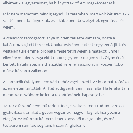
elkérhetik a jegyzeteimet, ha hiányoztak, tőlem megkérdezhetik.
Már nem maradtam mindig egyedül a teremben, mert volt két srác, akik
szintén nem dohányoztak, és inkább bent beszélgettek egymással és
velem.
A családom támogatott, anya minden téli este várt rám, hozta a
kabátom, segített felvenni. Unokatestvérem hetente egyszer átjött, és
végtelen türelemmel próbálta megértetni velem a matekot. Ennek
ellenére minden vizsga előtt napokig gyomoridegem volt. Olyan érzés
kerített hatalmába, mintha sziklát kellene másznom, miközben több
mázsa kő van a vállamon.
A harmadik évfolyam nem várt nehézséget hozott. Az informatikaórákat
az emeleten tartották. A liftet addig senki sem használta. Ha fel akartam
menni vele, szólnom kellett a takarítónőnek, kapcsolja be.
Mikor a felvonó nem működött, ideges voltam, mert tudtam: azok a
gyakorlások, amiket a gépen végeznek, nagyon fognak hiányozni a
vizsgán. Az informatikát nem lehet könyvből megtanulni, és már
testvérem sem tud segíteni, hiszen Angliában él.