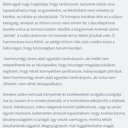
Élete egyik nagy tragédiája, hogy tankönyvei, tanszerei súlyát sose
tapasztalhatta meg: se gyerekként, se felnőttként nem vehette se
kezébe, se hátára az iskolatáskát. Tíz hónapos korában érte ez a súlyos
betegség, amelyet az itthoni orvos nem ismert fel, s lázcsillapítóval
kezelte volna az izomsorvadást. Később a kisgyermek Andreát szinte
„leírták” a tudós doktorok: tíz-tizenkét évnyi életet jósoltak neki. Ő
harmincéves kora fölött, az addigi otthon ülés után szedte össze a
bátorságot, hogy közösségben tanulni kezdjen.
Harmincnégy évem alatt egyetlen tanítványom, aki mellé nem
telepedhetek be az iskolapadba, hogy készségei megalapozásában
segítsem, hogy hibáit könnyebben javíthassuk, hiányosságait pótoljuk.
Mert harmincnégy évem alatt egyetlen tanítványom, aki soha nem
ülhetett, nem ülhet iskolapadba(n).
Kerekes széke nemcsak kényelmét és közlekedését szolgálta (szolgálja
ma is), hanem ki is emelte (kiemeli), el is különítette (elkülöníti) a többiek
közül. Néhányszor, mikor idegenek között találkoztunk, vagy az utcán
együtt mentünk, kellemetlen érzéssel tapasztaltam, hogy Andrea bizony
látványosságként is szolgál: úgy veszik szemügyre, mintha leltárt
készítenének tagjairól. Megnyugtatott: már függetlenítette magát,