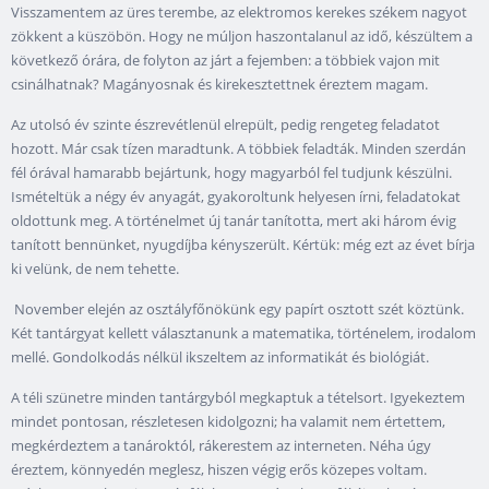
Visszamentem az üres terembe, az elektromos kerekes székem nagyot
zökkent a küszöbön. Hogy ne múljon haszontalanul az idő, készültem a
következő órára, de folyton az járt a fejemben: a többiek vajon mit
csinálhatnak? Magányosnak és kirekesztettnek éreztem magam.
Az utolsó év szinte észrevétlenül elrepült, pedig rengeteg feladatot
hozott. Már csak tízen maradtunk. A többiek feladták. Minden szerdán
fél órával hamarabb bejártunk, hogy magyarból fel tudjunk készülni.
Ismételtük a négy év anyagát, gyakoroltunk helyesen írni, feladatokat
oldottunk meg. A történelmet új tanár tanította, mert aki három évig
tanított bennünket, nyugdíjba kényszerült. Kértük: még ezt az évet bírja
ki velünk, de nem tehette.
November elején az osztályfőnökünk egy papírt osztott szét köztünk.
Két tantárgyat kellett választanunk a matematika, történelem, irodalom
mellé. Gondolkodás nélkül ikszeltem az informatikát és biológiát.
A téli szünetre minden tantárgyból megkaptuk a tételsort. Igyekeztem
mindet pontosan, részletesen kidolgozni; ha valamit nem értettem,
megkérdeztem a tanároktól, rákerestem az interneten. Néha úgy
éreztem, könnyedén meglesz, hiszen végig erős közepes voltam.