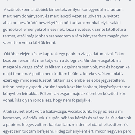
A szünetekben a többiek kimentek, én ilyenkor egyedül maradtam,
mert nem dohányzom, és mert lépcső vezet az udvarra. A nyitott
ablakon beszűrődő beszélgetésekből tudtam: munkahelyi, családi
gondokról, élményekről mesélnek. Jóízű nevetésük szinte kitöltötte a
termet, ettől még jobban szenvedtem a rám kényszerített magányban,
szerettem volna köztük lenni.
Október elején kézbe kaptunk egy papírt a vizsga dátumaival. Ekkor
kezdtem érezni, itt már tétje van a dolognak. Minden vizsgától, már
magától a vizsga szótól is féltem. Fogalmam sem volt, mit és hogyan kell
majd tennem. A padba nem tudtam beülni a kerekes székem miatt,
ezért egy mindenes füzetet raktam az ölembe, és ebbe jegyzeteltem.
Itthon pedig nyugodt körülmények közt kimásoltam, kiegészítgettem a
könyvben leírtakkal. Féltem: a vizsgán majd az ölemben készített kör,
vonal, írás olyan ronda lesz, hogy nem fogadják el.
A téli szünet előtt volt a fizikavizsga. Viccelődtünk, hogy ez lesz a mi
karácsonyi ajándékunk. Csupán néhány kérdés és számolási feladat volt
a papíron. Ideges voltam, kapkodtam, minden feladatot elkezdtem, és
egyet sem tudtam befejezni. Hideg zuhanyként ért, mikor negyven perc