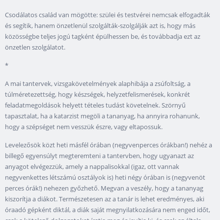
Csodálatos család van mögötte: szülei és testvérei nemcsak elfogadták
és segítik, hanem önzetlenül szolgálták-szolgálják azt is, hogy más
közösségbe teljes jogú tagként épülhessen be, és továbbadja ezt az
önzetlen szolgálatot.
*
A mai tantervek, vizsgakövetelmények alaphibája a zsúfoltság, a
túlméretezettség, hogy készségek, helyzetfelismerések, konkrét
feladatmegoldások helyett tételes tudást követelnek. Szörnyű
tapasztalat, ha a katarzist megöli a tananyag, ha annyira rohanunk,
hogy a szépséget nem vesszük észre, vagy eltapossuk.
Levelezősök közt heti másfél órában (negyvenperces órákban!) nehéz a
billegő egyensúlyt megteremteni a tantervben, hogy ugyanazt az
anyagot elvégezzük, amely a nappalisokkal (igaz, ott vannak
negyvenkettes létszámú osztályok is) heti négy órában is (negyvenöt
perces órák!) nehezen győzhető. Megvan a veszély, hogy a tananyag
kiszorítja a diákot. Természetesen az a tanár is lehet eredményes, aki
óraadó gépként diktál, a diák saját megnyilatkozására nem enged időt,