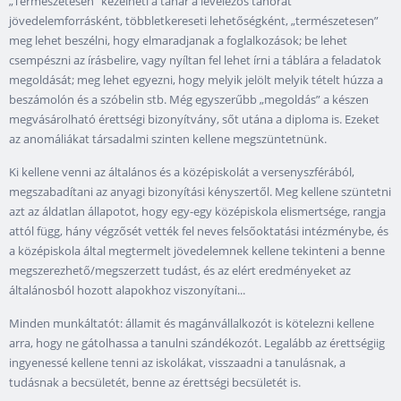
„Természetesen” kezelheti a tanár a levelezős tanórát
jövedelemforrásként, többletkereseti lehetőségként, „természetesen”
meg lehet beszélni, hogy elmaradjanak a foglalkozások; be lehet
csempészni az írásbelire, vagy nyíltan fel lehet írni a táblára a feladatok
megoldását; meg lehet egyezni, hogy melyik jelölt melyik tételt húzza a
beszámolón és a szóbelin stb. Még egyszerűbb „megoldás” a készen
megvásárolható érettségi bizonyítvány, sőt utána a diploma is. Ezeket
az anomáliákat társadalmi szinten kellene megszüntetnünk.
Ki kellene venni az általános és a középiskolát a versenyszférából,
megszabadítani az anyagi bizonyítási kényszertől. Meg kellene szüntetni
azt az áldatlan állapotot, hogy egy-egy középiskola elismertsége, rangja
attól függ, hány végzősét vették fel neves felsőoktatási intézménybe, és
a középiskola által megtermelt jövedelemnek kellene tekinteni a benne
megszerezhető/megszerzett tudást, és az elért eredményeket az
általánosból hozott alapokhoz viszonyítani...
Minden munkáltatót: államit és magánvállalkozót is kötelezni kellene
arra, hogy ne gátolhassa a tanulni szándékozót. Legalább az érettségiig
ingyenessé kellene tenni az iskolákat, visszaadni a tanulásnak, a
tudásnak a becsületét, benne az érettségi becsületét is.