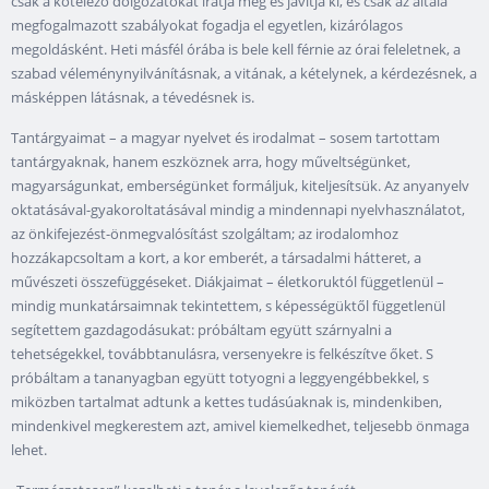
csak a kötelező dolgozatokat íratja meg és javítja ki, és csak az általa
megfogalmazott szabályokat fogadja el egyetlen, kizárólagos
megoldásként. Heti másfél órába is bele kell férnie az órai feleletnek, a
szabad véleménynyilvánításnak, a vitának, a kételynek, a kérdezésnek, a
másképpen látásnak, a tévedésnek is.
Tantárgyaimat – a magyar nyelvet és irodalmat – sosem tartottam
tantárgyaknak, hanem eszköznek arra, hogy műveltségünket,
magyarságunkat, emberségünket formáljuk, kiteljesítsük. Az anyanyelv
oktatásával-gyakoroltatásával mindig a mindennapi nyelvhasználatot,
az önkifejezést-önmegvalósítást szolgáltam; az irodalomhoz
hozzákapcsoltam a kort, a kor emberét, a társadalmi hátteret, a
művészeti összefüggéseket. Diákjaimat – életkoruktól függetlenül –
mindig munkatársaimnak tekintettem, s képességüktől függetlenül
segítettem gazdagodásukat: próbáltam együtt szárnyalni a
tehetségekkel, továbbtanulásra, versenyekre is felkészítve őket. S
próbáltam a tananyagban együtt totyogni a leggyengébbekkel, s
miközben tartalmat adtunk a kettes tudásúaknak is, mindenkiben,
mindenkivel megkerestem azt, amivel kiemelkedhet, teljesebb önmaga
lehet.