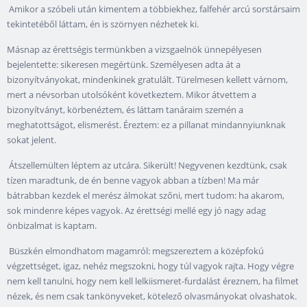
Amikor a szóbeli után kimentem a többiekhez, falfehér arcú sorstársaim
tekintetéből láttam, én is szörnyen nézhetek ki.
Másnap az érettségis termünkben a vizsgaelnök ünnepélyesen
bejelentette: sikeresen megértünk. Személyesen adta át a
bizonyítványokat, mindenkinek gratulált. Türelmesen kellett várnom,
mert a névsorban utolsóként következtem. Mikor átvettem a
bizonyítványt, körbenéztem, és láttam tanáraim szemén a
meghatottságot, elismerést. Éreztem: ez a pillanat mindannyiunknak
sokat jelent.
Átszellemülten léptem az utcára. Sikerült! Negyvenen kezdtünk, csak
tízen maradtunk, de én benne vagyok abban a tízben! Ma már
bátrabban kezdek el merész álmokat szőni, mert tudom: ha akarom,
sok mindenre képes vagyok. Az érettségi mellé egy jó nagy adag
önbizalmat is kaptam.
Büszkén elmondhatom magamról: megszereztem a középfokú
végzettséget, igaz, nehéz megszokni, hogy túl vagyok rajta. Hogy végre
nem kell tanulni, hogy nem kell lelkiismeret-furdalást éreznem, ha filmet
nézek, és nem csak tankönyveket, kötelező olvasmányokat olvashatok.