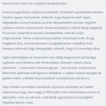
közönyösen viseli ezt a szájtáti bámészkodást.
Andrea megbízható vázlatokat készített, füzetéből naprakészen lehetett
követni, éppen hol tartunk. Kiderült, hogy dupla munkát végez:
elégedetlen csúnya írásával, az órán kényelmetlen pózban rögzített
vázlatot otthon tankönyvből, olvasmányokból, a netről átírja, kiegészíti.
Pontosan, határidőre olvasta a kötelezőket, adta be a házi
dolgozatokat. Mikor a városi könyvtárban tartottunk órát, ahogy
megjelent kint, a könyvtárosok is szolgálatkészen szaladtak Andi
kerekes széke elé, hogy beengedjék. Kiderült, hogy törzsvendég náluk.
Saját számítógépe, az interneten már addig megszerzett jártassága
segítette a precizitásra való törekvésben. Szívesen nézett utána
bárminek – s nemcsak a törzsanyagnak –, ami az órán szóba került,
kikeresett adatokat, kidolgozta a tételeket, s vállalta mások anyagának
gépbe vitelét, a tételek kinyomtatását osztálytársai számára is.
Neki minden szünetben (levelezőn ötperces szünetek!) azt kellett
választania, hogy nem megy ki felfrissülni, mert körülményes lenne az
ajtónyitás, mert az udvarra, a felnőttek cigarettázó és beszélgető
helyéhez lépcső vezet.