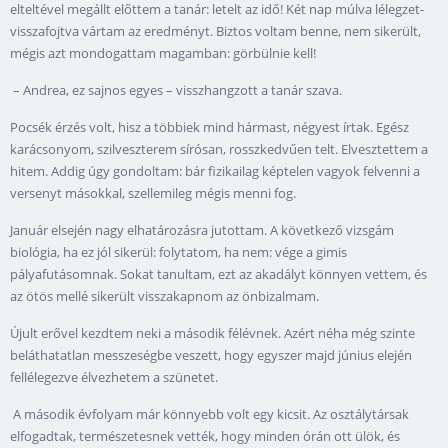
elteltével megállt előttem a tanár: letelt az idő! Két nap múlva lélegzet-
visszafojtva vártam az eredményt. Biztos voltam benne, nem sikerült,
mégis azt mondogattam magamban: görbülnie kell!
– Andrea, ez sajnos egyes – visszhangzott a tanár szava.
Pocsék érzés volt, hisz a többiek mind hármast, négyest írtak. Egész
karácsonyom, szilveszterem sírósan, rosszkedvűen telt. Elvesztettem a
hitem. Addig úgy gondoltam: bár fizikailag képtelen vagyok felvenni a
versenyt másokkal, szellemileg mégis menni fog.
Január elsején nagy elhatározásra jutottam. A következő vizsgám
biológia, ha ez jól sikerül: folytatom, ha nem: vége a gimis
pályafutásomnak. Sokat tanultam, ezt az akadályt könnyen vettem, és
az ötös mellé sikerült visszakapnom az önbizalmam.
Újult erővel kezdtem neki a második félévnek. Azért néha még szinte
beláthatatlan messzeségbe veszett, hogy egyszer majd június elején
fellélegezve élvezhetem a szünetet.
A második évfolyam már könnyebb volt egy kicsit. Az osztálytársak
elfogadtak, természetesnek vették, hogy minden órán ott ülök, és