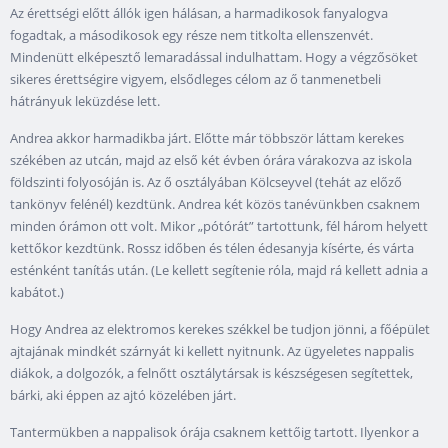
Az érettségi előtt állók igen hálásan, a harmadikosok fanyalogva
fogadtak, a másodikosok egy része nem titkolta ellenszenvét.
Mindenütt elképesztő lemaradással indulhattam. Hogy a végzősöket
sikeres érettségire vigyem, elsődleges célom az ő tanmenetbeli
hátrányuk leküzdése lett.
Andrea akkor harmadikba járt. Előtte már többször láttam kerekes
székében az utcán, majd az első két évben órára várakozva az iskola
földszinti folyosóján is. Az ő osztályában Kölcseyvel (tehát az előző
tankönyv felénél) kezdtünk. Andrea két közös tanévünkben csaknem
minden órámon ott volt. Mikor „pótórát” tartottunk, fél három helyett
kettőkor kezdtünk. Rossz időben és télen édesanyja kísérte, és várta
esténként tanítás után. (Le kellett segítenie róla, majd rá kellett adnia a
kabátot.)
Hogy Andrea az elektromos kerekes székkel be tudjon jönni, a főépület
ajtajának mindkét szárnyát ki kellett nyitnunk. Az ügyeletes nappalis
diákok, a dolgozók, a felnőtt osztálytársak is készségesen segítettek,
bárki, aki éppen az ajtó közelében járt.
Tantermükben a nappalisok órája csaknem kettőig tartott. Ilyenkor a