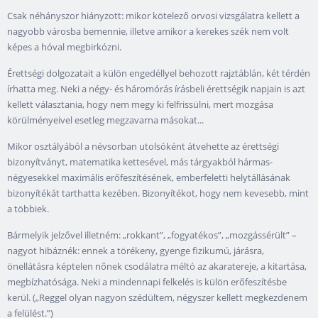
Csak néhányszor hiányzott: mikor kötelező orvosi vizsgálatra kellett a
nagyobb városba bemennie, illetve amikor a kerekes szék nem volt
képes a hóval megbirkózni.
Érettségi dolgozatait a külön engedéllyel behozott rajztáblán, két térdén
írhatta meg. Neki a négy- és háromórás írásbeli érettségik napjain is azt
kellett választania, hogy nem megy ki felfrissülni, mert mozgása
körülményeivel esetleg megzavarna másokat...
Mikor osztályából a névsorban utolsóként átvehette az érettségi
bizonyítványt, matematika kettesével, más tárgyakból hármas-
négyesekkel maximális erőfeszítésének, emberfeletti helytállásának
bizonyítékát tarthatta kezében. Bizonyítékot, hogy nem kevesebb, mint
a többiek.
Bármelyik jelzővel illetném: „rokkant”, „fogyatékos”, „mozgássérült” –
nagyot hibáznék: ennek a törékeny, gyenge fizikumú, járásra,
önellátásra képtelen nőnek csodálatra méltó az akaratereje, a kitartása,
megbízhatósága. Neki a mindennapi felkelés is külön erőfeszítésbe
kerül. („Reggel olyan nagyon szédültem, négyszer kellett megkezdenem
a felülést.”)