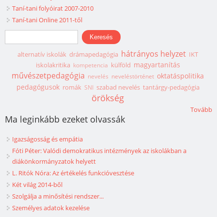
Taní-tani folyóirat 2007-2010
Taní-tani Online 2011-től
Keresés űrlap
Keresés
hátrányos helyzet
alternatív iskolák
drámapedagógia
IKT
magyartanítás
iskolakritika
külföld
kompetencia
művészetpedagógia
oktatáspolitika
nevelés
neveléstörténet
pedagógusok
romák
szabad nevelés
tantárgy-pedagógia
SNI
örökség
Tovább
Ma leginkább ezeket olvassák
Igazságosság és empátia
Fóti Péter: Valódi demokratikus intézmények az iskolákban a
diákönkormányzatok helyett
L. Ritók Nóra: Az értékelés funkcióvesztése
Két világ 2014-ből
Szolgálja a minősítési rendszer...
Személyes adatok kezelése