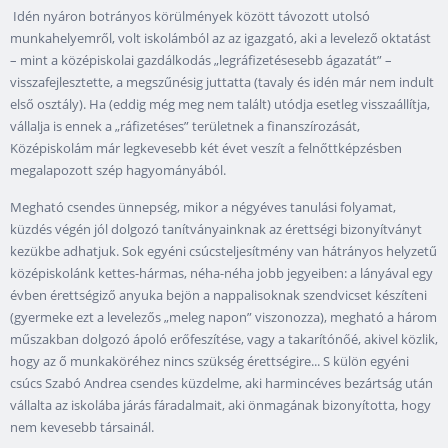
Idén nyáron botrányos körülmények között távozott utolsó
munkahelyemről, volt iskolámból az az igazgató, aki a levelező oktatást
– mint a középiskolai gazdálkodás „legráfizetésesebb ágazatát” –
visszafejlesztette, a megszűnésig juttatta (tavaly és idén már nem indult
első osztály). Ha (eddig még meg nem talált) utódja esetleg visszaállítja,
vállalja is ennek a „ráfizetéses” területnek a finanszírozását,
Középiskolám már legkevesebb két évet veszít a felnőttképzésben
megalapozott szép hagyományából.
Megható csendes ünnepség, mikor a négyéves tanulási folyamat,
küzdés végén jól dolgozó tanítványainknak az érettségi bizonyítványt
kezükbe adhatjuk. Sok egyéni csúcsteljesítmény van hátrányos helyzetű
középiskolánk kettes-hármas, néha-néha jobb jegyeiben: a lányával egy
évben érettségiző anyuka bejön a nappalisoknak szendvicset készíteni
(gyermeke ezt a levelezős „meleg napon” viszonozza), megható a három
műszakban dolgozó ápoló erőfeszítése, vagy a takarítónőé, akivel közlik,
hogy az ő munkaköréhez nincs szükség érettségire... S külön egyéni
csúcs Szabó Andrea csendes küzdelme, aki harmincéves bezártság után
vállalta az iskolába járás fáradalmait, aki önmagának bizonyította, hogy
nem kevesebb társainál.