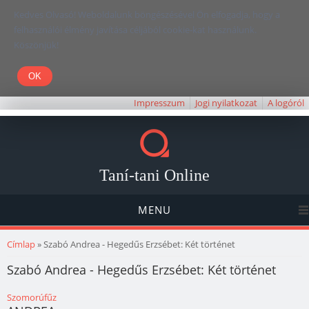
Kedves Olvasó! Weboldalunk böngészésével Ön elfogadja, hogy a
felhasználói élmény javítása céljából cookie-kat használunk.
Köszönjük!
Impresszum
Jogi nyilatkozat
A logóról
Taní-tani Online
MENU
Jelenlegi hely
Címlap
» Szabó Andrea - Hegedűs Erzsébet: Két történet
Szabó Andrea - Hegedűs Erzsébet: Két történet
Szomorúfűz