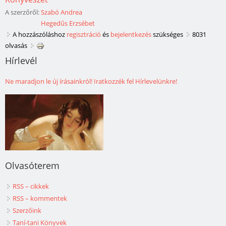
A szerzőről:
Szabó Andrea
Hegedűs Erzsébet
A hozzászóláshoz
regisztráció
és
bejelentkezés
szükséges
8031
olvasás
Hírlevél
Ne maradjon le új írásainkról! Iratkozzék fel Hírlevelünkre!
Olvasóterem
RSS – cikkek
RSS – kommentek
Szerzőink
Taní-tani Könyvek