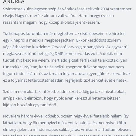
ANDREA
Számomra különlegesen szép és várakozással teli volt 2004 szeptember
elseje. Nagy és merész álmom vált valóra. Harmincegy évesen
rászántam magam, hogy középiskolába jelentkezzem.
Tíz hónapos koromban már megtettem az első lépéseim, de hirtelen
egyik napról a másikra megbetegedtem. Ekkor kezdődött szüleim
végeláthatatlan küzdelme. Orvostól orvosig rohangáltak. Az egyszerű
megfázásnak tűnő betegség DMP-izomsorvadás volt. A dokik nem
tudtak mit kezdeni velem, mert addig csak férfiaknál találkoztak ilyen
tünetekkel. Nyíltan, kertelés nélkül megmondták: önmagamat nem
fogom tudni ellátni, és az izmaim folyamatosan gyengülnek, sorvadnak,
ez a folyamat feltartóztathatatlan, legfeljebb tíz-tizenkét évet élhetek.
Szüleim nem akartak intézetbe adni, ezért addig járták a hivatalokat,
amíg sikerült elintézni, hogy nyolc éven keresztül hetente kétszer
kijöjjön hozzánk egy tanítónő.
Nővérem három évvel idősebb, öcsém négy évvel fiatalabb nálam, így
láthattam, hogy ők mennyivel másként tanulnak, és mennyivel több
élményt jelent a mindennapos suliba járás. Amikor már tudtam olvasni,