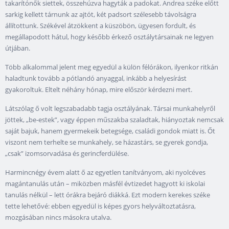
takarítónők siettek, összehúzva hagyták a padokat. Andrea széke előtt
sarkig kellett tárnunk az ajtót, két padsort szélesebb távolságra
állítottunk. Székével átzökkent a küszöbön, ügyesen fordult, és
megállapodott hátul, hogy később érkező osztálytársainak ne legyen
útjában.
Több alkalommal jelent meg egyedül a külön félórákon, ilyenkor ritkán
haladtunk tovább a pótlandó anyaggal, inkább a helyesírást
gyakoroltuk. Eltelt néhány hónap, mire először kérdezni mert.
Látszólag ő volt legszabadabb tagja osztályának. Társai munkahelyről
jöttek, „be-estek”, vagy éppen műszakba szaladtak, hiányoztak nemcsak
saját bajuk, hanem gyermekeik betegsége, családi gondok miatt is. Őt
viszont nem terhelte se munkahely, se házastárs, se gyerek gondja,
„csak” izomsorvadása és gerincferdülése.
Harmincnégy évem alatt ő az egyetlen tanítványom, aki nyolcéves
magántanulás után – miközben másfél évtizedet hagyott ki iskolai
tanulás nélkül – lett órákra bejáró diákká. Ezt modern kerekes széke
tette lehetővé: ebben egyedül is képes gyors helyváltoztatásra,
mozgásában nincs másokra utalva.