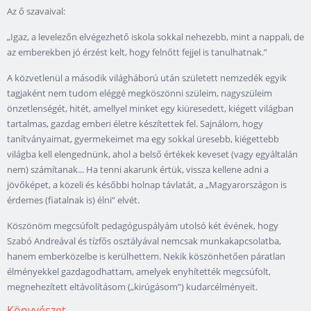
Az ő szavaival:
„Igaz, a levelezőn elvégezhető iskola sokkal nehezebb, mint a nappali, de
az emberekben jó érzést kelt, hogy felnőtt fejjel is tanulhatnak.”
A közvetlenül a második világháború után született nemzedék egyik
tagjaként nem tudom eléggé megköszönni szüleim, nagyszüleim
önzetlenségét, hitét, amellyel minket egy kiüresedett, kiégett világban
tartalmas, gazdag emberi életre készítettek fel. Sajnálom, hogy
tanítványaimat, gyermekeimet ma egy sokkal üresebb, kiégettebb
világba kell elengednünk, ahol a belső értékek keveset (vagy egyáltalán
nem) számítanak... Ha tenni akarunk értük, vissza kellene adni a
jövőképet, a közeli és későbbi holnap távlatát, a „Magyarországon is
érdemes (fiatalnak is) élni” elvét.
Köszönöm megcsúfolt pedagóguspályám utolsó két évének, hogy
Szabó Andreával és tízfős osztályával nemcsak munkakapcsolatba,
hanem emberközelbe is kerülhettem. Nekik köszönhetően páratlan
élményekkel gazdagodhattam, amelyek enyhítették megcsúfolt,
megnehezített eltávolításom („kirúgásom”) kudarcélményeit.
Könyvészet