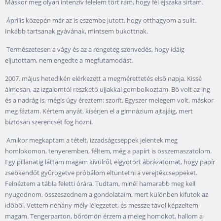
Máskor meg olyan intenzív félelem tört rám, hogy fél éjszaka sírtam.
Április közepén már az is eszembe jutott, hogy otthagyom a sulit.
Inkább tartsanak gyávának, mintsem bukottnak.
Természetesen a vágy és az a rengeteg szenvedés, hogy idáig
eljutottam, nem engedte a megfutamodást.
2007. május hetedikén elérkezett a megmérettetés első napja. Kissé
álmosan, az izgalomtól reszkető ujjakkal gombolkoztam. Bő volt az ing
és a nadrág is, mégis úgy éreztem: szorít. Egyszer melegem volt, máskor
meg fáztam. Kértem anyát, kísérjen el a gimnázium ajtajáig, mert
biztosan szerencsét fog hozni.
Amikor megkaptam a tételt, izzadságcseppek jelentek meg
homlokomon, tenyeremben, féltem, még a papírt is összemaszatolom.
Egy pillanatig láttam magam kívülről, elgyötört ábrázatomat, hogy papír
zsebkendőt gyűrögetve próbálom eltüntetni a verejtékcseppeket.
Felnéztem a tábla feletti órára. Tudtam, minél hamarabb meg kell
nyugodnom, összeszednem a gondolataim, mert különben kifutok az
időből. Vettem néhány mély lélegzetet, és messze távol képzeltem
magam. Tengerparton, bőrömön érzem a meleg homokot, hallom a