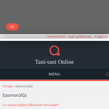
Kedves Olvasó! Weboldalunk böngészésével Ön elfogadja, hogy a
felhasználói élmény javítása céljából cookie-kat használunk.
Köszönjük!
Impresszum
Jogi nyilatkozat
A logóról
Taní-tani Online
MENU
Jelenlegi hely
Címlap
» Szomorúfűz
Szomorúfűz
Cs. Kovács Márta: Elfuserált nemzedék?