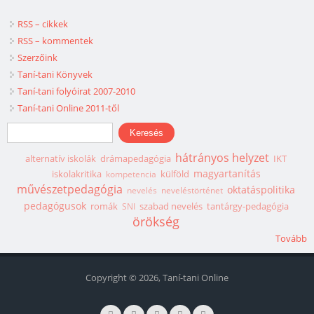
RSS – cikkek
RSS – kommentek
Szerzőink
Taní-tani Könyvek
Taní-tani folyóirat 2007-2010
Taní-tani Online 2011-től
Keresés űrlap
Keresés
hátrányos helyzet
alternatív iskolák
drámapedagógia
IKT
magyartanítás
iskolakritika
külföld
kompetencia
művészetpedagógia
oktatáspolitika
nevelés
neveléstörténet
pedagógusok
romák
szabad nevelés
tantárgy-pedagógia
SNI
örökség
Tovább
Copyright © 2026, Taní-tani Online