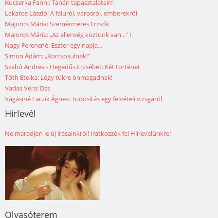
Kucserka Fanni: Tanári tapasztalataim
Lakatos László: A faluról, városról, emberekről
Majoros Mária: Szemérmetes Erzsók
Majoros Mária: „Az ellenség köztünk van...” I.
Nagy Ferencné: Eszter egy napja...
Simon Ádám: „Korcsosulnak!”
Szabó Andrea - Hegedűs Erzsébet: Két történet
Tóth Etelka: Légy tükre önmagadnak!
Vadas Vera: Dzs
Vágásiné Laczik Ágnes: Tudósítás egy felvételi vizsgáról
Hírlevél
Ne maradjon le új írásainkról! Iratkozzék fel Hírlevelünkre!
Olvasóterem