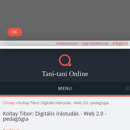
Kedves Olvasó! Weboldalunk böngészésével Ön elfogadja, hogy a
felhasználói élmény javítása céljából cookie-kat használunk.
Köszönjük!
Impresszum
Jogi nyilatkozat
A logóról
Taní-tani Online
MENU
Jelenlegi hely
Címlap
» Koltay Tibor: Digitális írástudás - Web 2.0 - pedagógia
Koltay Tibor: Digitális írástudás - Web 2.0 -
pedagógia