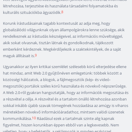
létrehozása, terjesztése és használata társadalmi folyamatokba és
8
kulturális szituációkba ágyazódik.
Korunk írástudásainak tagabb kontextusát az adja meg, hogy
globalizálódó világunknak olyan állampolgárokra lenne szüksége, akik
rendelkeznek az írástudás készségeivel, az információs műveltséggel,
akik sokat olvasnak, tisztán látnak és gondolkodnak, tájékozott
emberként kérdeznek. Megkérdőjelezik a szaktekintélyek, de a saját
9
maguk állításait is.
Ugyanakkor az ilyen kritikai szemlélet szélesebb körű elterjedése ellene
hat mindaz, amit Web 2.0 gyűjtőnéven emlegetünk: többek között a
közösségi hálózatok, a blogok, a fájlmegosztók (kép- és videó-
megosztók) portálok széles körű használata és növekvő népszerűsége.
A Web 2.0-ről gyakran hangoztatják, hogy az információk megosztása és
a részvétel a célja. A részvétel és a tartalom önálló létrehozása azonban
sokkal inkább újabb szavak tömegének hozzáadása az amúgy is viharos
méretekben növekvő információáradathoz, mintsem valódi üzenetek
10
kommunikálása.
Ráadásul ezek a tartalmak szinte alig kapnak
figyelmet, hiszen korunkban éppen ebből van a legkevesebb. Nem
véletlen, hogy a befektetők, a reklámozók is minden eszközzel