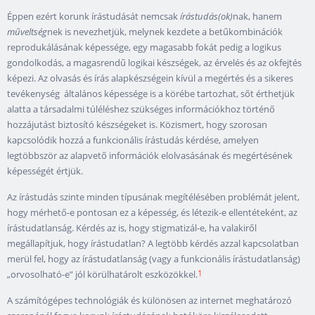
Éppen ezért korunk írástudását nemcsak
írástudás(ok)
nak, hanem
műveltség
nek is nevezhetjük, melynek kezdete a betűkombinációk
reprodukálásának képessége, egy magasabb fokát pedig a logikus
gondolkodás, a magasrendű logikai készségek, az érvelés és az okfejtés
képezi. Az olvasás és írás alapkészségein kívül a megértés és a sikeres
tevékenység általános képessége is a körébe tartozhat, sőt érthetjük
alatta a társadalmi túléléshez szükséges információkhoz történő
hozzájutást biztosító készségeket is. Közismert, hogy szorosan
kapcsolódik hozzá a funkcionális írástudás kérdése, amelyen
legtöbbször az alapvető információk elolvasásának és megértésének
képességét értjük.
Az írástudás szinte minden típusának megítélésében problémát jelent,
hogy mérhető-e pontosan ez a képesség, és létezik-e ellentéteként, az
írástudatlanság. Kérdés az is, hogy stigmatizál-e, ha valakiről
megállapítjuk, hogy írástudatlan? A legtöbb kérdés azzal kapcsolatban
merül fel, hogy az írástudatlanság (vagy a funkcionális írástudatlanság)
1
„orvosolható-e” jól körülhatárolt eszközökkel.
A számítógépes technológiák és különösen az internet meghatározó