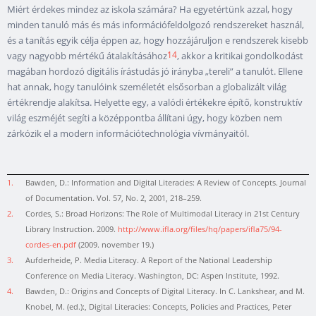
Miért érdekes mindez az iskola számára? Ha egyetértünk azzal, hogy
minden tanuló más és más információfeldolgozó rendszereket használ,
és a tanítás egyik célja éppen az, hogy hozzájáruljon e rendszerek kisebb
14
vagy nagyobb mértékű átalakításához
, akkor a kritikai gondolkodást
magában hordozó digitális írástudás jó irányba „tereli” a tanulót. Ellene
hat annak, hogy tanulóink személetét elsősorban a globalizált világ
értékrendje alakítsa. Helyette egy, a valódi értékekre építő, konstruktív
világ eszméjét segíti a középpontba állítani úgy, hogy közben nem
zárkózik el a modern információtechnológia vívmányaitól.
1.
Bawden, D.: Information and Digital Literacies: A Review of Concepts. Journal
of Documentation. Vol. 57, No. 2, 2001, 218–259.
2.
Cordes, S.: Broad Horizons: The Role of Multimodal Literacy in 21st Century
Library Instruction. 2009.
http://www.ifla.org/files/hq/papers/ifla75/94-
cordes-en.pdf
(2009. november 19.)
3.
Aufderheide, P. Media Literacy. A Report of the National Leadership
Conference on Media Literacy. Washington, DC: Aspen Institute, 1992.
4.
Bawden, D.: Origins and Concepts of Digital Literacy. In C. Lankshear, and M.
Knobel, M. (ed.):, Digital Literacies: Concepts, Policies and Practices, Peter