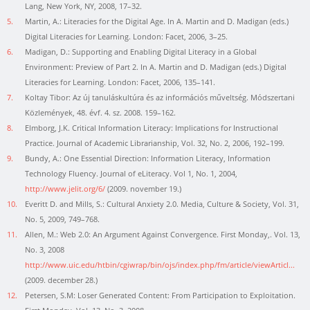
Lang, New York, NY, 2008, 17–32.
5.
Martin, A.: Literacies for the Digital Age. In A. Martin and D. Madigan (eds.)
Digital Literacies for Learning. London: Facet, 2006, 3–25.
6.
Madigan, D.: Supporting and Enabling Digital Literacy in a Global
Environment: Preview of Part 2. In A. Martin and D. Madigan (eds.) Digital
Literacies for Learning. London: Facet, 2006, 135–141.
7.
Koltay Tibor: Az új tanuláskultúra és az információs műveltség. Módszertani
Közlemények, 48. évf. 4. sz. 2008. 159–162.
8.
Elmborg, J.K. Critical Information Literacy: Implications for Instructional
Practice. Journal of Academic Librarianship, Vol. 32, No. 2, 2006, 192–199.
9.
Bundy, A.: One Essential Direction: Information Literacy, Information
Technology Fluency. Journal of eLiteracy. Vol 1, No. 1, 2004,
http://www.jelit.org/6/
(2009. november 19.)
10.
Everitt D. and Mills, S.: Cultural Anxiety 2.0. Media, Culture & Society, Vol. 31,
No. 5, 2009, 749–768.
11.
Allen, M.: Web 2.0: An Argument Against Convergence. First Monday,. Vol. 13,
No. 3, 2008
http://www.uic.edu/htbin/cgiwrap/bin/ojs/index.php/fm/article/viewArticl...
(2009. december 28.)
12.
Petersen, S.M: Loser Generated Content: From Participation to Exploitation.