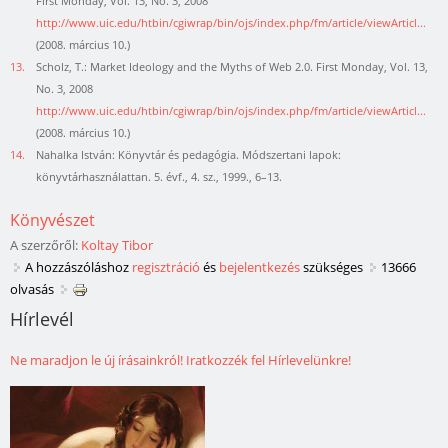
First Monday, Vol. 13, No. 3, 2008
http://www.uic.edu/htbin/cgiwrap/bin/ojs/index.php/fm/article/viewArticl...
(2008. március 10.)
13.
Scholz, T.: Market Ideology and the Myths of Web 2.0. First Monday, Vol. 13,
No. 3, 2008
http://www.uic.edu/htbin/cgiwrap/bin/ojs/index.php/fm/article/viewArticl...
(2008. március 10.)
14.
Nahalka István: Könyvtár és pedagógia. Módszertani lapok:
könyvtárhasználattan. 5. évf., 4. sz., 1999., 6–13.
Könyvészet
A szerzőről:
Koltay Tibor
A hozzászóláshoz
regisztráció
és
bejelentkezés
szükséges
13666
olvasás
Hírlevél
Ne maradjon le új írásainkról! Iratkozzék fel Hírlevelünkre!