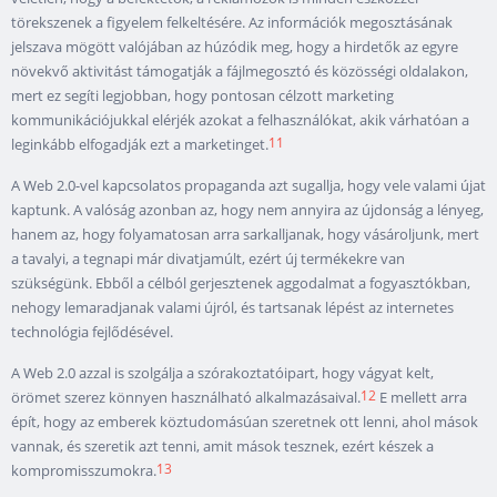
törekszenek a figyelem felkeltésére. Az információk megosztásának
jelszava mögött valójában az húzódik meg, hogy a hirdetők az egyre
növekvő aktivitást támogatják a fájlmegosztó és közösségi oldalakon,
mert ez segíti legjobban, hogy pontosan célzott marketing
kommunikációjukkal elérjék azokat a felhasználókat, akik várhatóan a
11
leginkább elfogadják ezt a marketinget.
A Web 2.0-vel kapcsolatos propaganda azt sugallja, hogy vele valami újat
kaptunk. A valóság azonban az, hogy nem annyira az újdonság a lényeg,
hanem az, hogy folyamatosan arra sarkalljanak, hogy vásároljunk, mert
a tavalyi, a tegnapi már divatjamúlt, ezért új termékekre van
szükségünk. Ebből a célból gerjesztenek aggodalmat a fogyasztókban,
nehogy lemaradjanak valami újról, és tartsanak lépést az internetes
technológia fejlődésével.
A Web 2.0 azzal is szolgálja a szórakoztatóipart, hogy vágyat kelt,
12
örömet szerez könnyen használható alkalmazásaival.
E mellett arra
épít, hogy az emberek köztudomásúan szeretnek ott lenni, ahol mások
vannak, és szeretik azt tenni, amit mások tesznek, ezért készek a
13
kompromisszumokra.