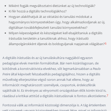
Miként fogják megváltoztatni életünket az új technológiák?
Ki fér hozzá a digitális technológiákhoz?
Hogyan alakíthatjuk át az oktatási és tanulási módokat a
hagyományos környezetekben úgy, hogy alkalmazkodjanak az új,
digitálisan továbbfejlesztett tanulási környezetekhez?
Milyen képességeket és készségeket kell elsajátítaniuk a digitális
írástudás területén a tanulóknak ahhoz, hogy írástudó
6
állampolgárokként éljenek és boldoguljanak napjainak világában?
A digitális írástudás és az új tanuláskultúra nagyjából egyazon
pedagógiai elvek mentén formálódtak. Bár nem kizárólagosan, de
kötődnek a konstruktivista elvekhez, sőt legmarkánsabban a
Paulo
Freire
által képviselt felszabadítás pedagógiájához, hiszen a digitális
műveltség elterjesztése végső soron annak hat ellene, hogy az
információt meghatározott személyek, csoportok, érdekszférák
sajátítsák ki. Ez érvényes az elnyomott országokban élők körén kívül is,
7
ráadásul a kritikai attitűd a digitális írástudásnak is fontos alkotóeleme.
Fontossá válik az információ közösségi dimenziója is. A tág értelemben
vett szövegek ugyanis közösségekben jönnek létre, mivel az információ