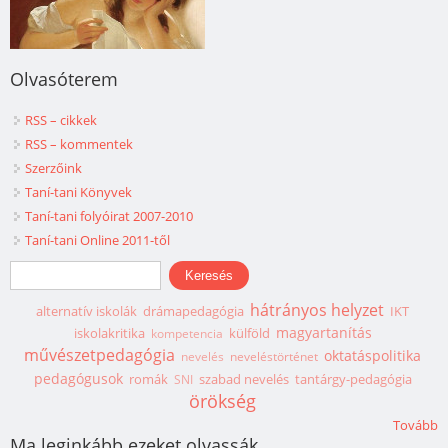
Olvasóterem
RSS – cikkek
RSS – kommentek
Szerzőink
Taní-tani Könyvek
Taní-tani folyóirat 2007-2010
Taní-tani Online 2011-től
Keresés űrlap
Keresés
hátrányos helyzet
alternatív iskolák
drámapedagógia
IKT
magyartanítás
iskolakritika
külföld
kompetencia
művészetpedagógia
oktatáspolitika
nevelés
neveléstörténet
pedagógusok
romák
szabad nevelés
tantárgy-pedagógia
SNI
örökség
Tovább
Ma leginkább ezeket olvassák