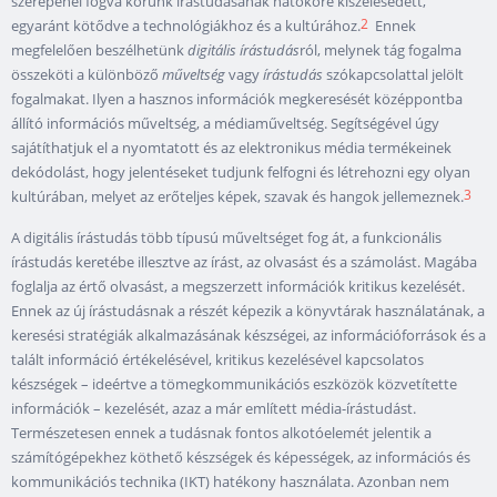
szerepénél fogva korunk írástudásának hatóköre kiszélesedett,
2
egyaránt kötődve a technológiákhoz és a kultúrához.
Ennek
megfelelően beszélhetünk
digitális írástudás
ról, melynek tág fogalma
összeköti a különböző
műveltség
vagy
írástudás
szókapcsolattal jelölt
fogalmakat. Ilyen a hasznos információk megkeresését középpontba
állító információs műveltség, a médiaműveltség. Segítségével úgy
sajátíthatjuk el a nyomtatott és az elektronikus média termékeinek
dekódolást, hogy jelentéseket tudjunk felfogni és létrehozni egy olyan
3
kultúrában, melyet az erőteljes képek, szavak és hangok jellemeznek.
A digitális írástudás több típusú műveltséget fog át, a funkcionális
írástudás keretébe illesztve az írást, az olvasást és a számolást. Magába
foglalja az értő olvasást, a megszerzett információk kritikus kezelését.
Ennek az új írástudásnak a részét képezik a könyvtárak használatának, a
keresési stratégiák alkalmazásának készségei, az információforrások és a
talált információ értékelésével, kritikus kezelésével kapcsolatos
készségek – ideértve a tömegkommunikációs eszközök közvetítette
információk – kezelését, azaz a már említett média-írástudást.
Természetesen ennek a tudásnak fontos alkotóelemét jelentik a
számítógépekhez köthető készségek és képességek, az információs és
kommunikációs technika (IKT) hatékony használata. Azonban nem