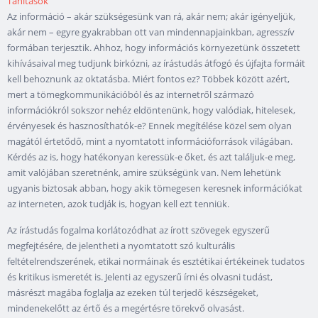
Tanítások
Az információ – akár szükségesünk van rá, akár nem; akár igényeljük,
akár nem – egyre gyakrabban ott van mindennapjainkban, agresszív
formában terjesztik. Ahhoz, hogy információs környezetünk összetett
kihívásaival meg tudjunk birkózni, az írástudás átfogó és újfajta formáit
kell behoznunk az oktatásba. Miért fontos ez? Többek között azért,
mert a tömegkommunikációból és az internetről származó
információkról sokszor nehéz eldöntenünk, hogy valódiak, hitelesek,
érvényesek és hasznosíthatók-e? Ennek megítélése közel sem olyan
magától értetődő, mint a nyomtatott információforrások világában.
Kérdés az is, hogy hatékonyan keressük-e őket, és azt találjuk-e meg,
amit valójában szeretnénk, amire szükségünk van. Nem lehetünk
ugyanis biztosak abban, hogy akik tömegesen keresnek információkat
az interneten, azok tudják is, hogyan kell ezt tenniük.
Az írástudás fogalma korlátozódhat az írott szövegek egyszerű
megfejtésére, de jelentheti a nyomtatott szó kulturális
feltételrendszerének, etikai normáinak és esztétikai értékeinek tudatos
és kritikus ismeretét is. Jelenti az egyszerű írni és olvasni tudást,
másrészt magába foglalja az ezeken túl terjedő készségeket,
mindenekelőtt az értő és a megértésre törekvő olvasást.