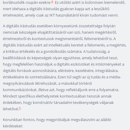
4
korlátozódik csupán ezekre.
Ez utóbbi azért is különösen kiemelendő,
mert idehaza a digitális írástudás gyakran kapja azt a leszűkítő
értelmezést, amely csak az IKT használatáról kíván tudomást venni.
A digitális írástudás esetében környezetünk összetettsége folytán
nemcsak készségek elsajátíttatásáról van szó, hanem megértésről,
értelmezésről és kontextusok megismeréséről, felismeréséről is. A
digitális írástudás ezért ad intellektuális keretet a felismerés, a megértés,
a kritikus értékelés és a gondolkodás számára. A tudatosság, a
beállítódások és képességek olyan együttese, amely lehetővé teszi,
hogy megfelelően használjuk a digitális eszközöket és intézményeket a
digitális források azonosítására, elérésére, kezelésére, integrálására,
értékelésére és szintetizálására. Ezen túl segíti az új tudás és a média-
megnyilvánulások létrehozását, a másokkal történő
kommunikációnkat, illetve azt, hogy reflektáljunk erre a folyamatra.
Mindezt specifikus élethelyzetek kontextusában tesszük annak
érdekében, hogy konstruktív társadalmi tevékenységek váljanak
5
lehetővé.
Korunkban fontos, hogy megpróbáljuk megválaszolni az alábbi
kérdéseket: