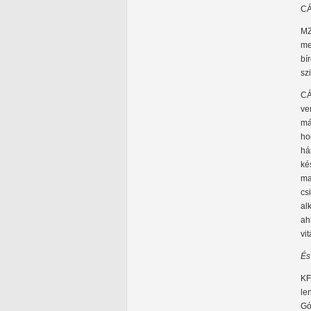
CÁ
MZ
me
bí
sz
CÁ
ve
má
ho
há
ké
ma
cs
al
ah
vi
És
KF
le
Gó