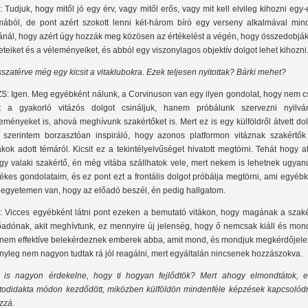
: Tudjuk, hogy mitől jó egy érv, vagy mitől erős, vagy mit kell elvileg kihozni egy
mából, de pont azért szokott lenni két-három bíró egy verseny alkalmával min
tánál, hogy azért úgy hozzák meg közösen az értékelést a végén, hogy összedobjá
leteiket és a véleményeiket, és abból egy viszonylagos objektív dolgot lehet kihozni
sszatérve még egy kicsit a vitaklubokra. Ezek teljesen nyitottak? Bárki mehet?
S: Igen. Meg egyébként nálunk, a Corvinuson van egy ilyen gondolat, hogy nem c
t a gyakorló vitázós dolgot csináljuk, hanem próbálunk szervezni nyilvá
eményeket is, ahová meghívunk szakértőket is. Mert ez is egy külföldről átvett do
 szerintem borzasztóan inspiráló, hogy azonos platformon vitáznak szakértők
ákok adott témáról. Kicsit ez a tekintélyelvűséget hivatott megtörni. Tehát hogy at
gy valaki szakértő, én még vitába szállhatok vele, mert nekem is lehetnek ugyan
tékes gondolataim, és ez pont ezt a frontális dolgot próbálja megtörni, ami egyéb
 egyetemen van, hogy az előadó beszél, én pedig hallgatom.
: Vicces egyébként látni pont ezeken a bemutató vitákon, hogy magának a szaké
őadónak, akit meghívtunk, ez mennyire új jelenség, hogy ő nemcsak kiáll és mond
nem effektíve belekérdeznek emberek abba, amit mond, és mondjuk megkérdőjelez
nyleg nem nagyon tudtak rá jól reagálni, mert egyáltalán nincsenek hozzászokva.
 is nagyon érdekelne, hogy ti hogyan fejlődtök? Mert ahogy elmondtátok, e
todidakta módon kezdődött, miközben külföldön mindenféle képzések kapcsolód
zzá.