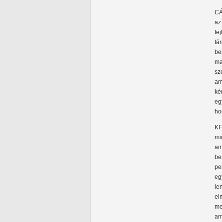
CÁ
az
fe
tá
be
ma
sz
am
ké
eg
ho
KF
mi
am
be
pe
eg
le
el
me
am