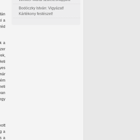
Bodóczky István: Vigyázat!
Kártékony festészet!
után
ki a
széd
nk a
zer
ek,
Heti
yes
már
ném
heti
van
 egy
ott
ig a
és a