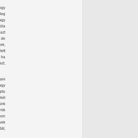
ogy
leg
agy
róla
azt
 de
ek,
tett
 ha
azt,
tani
agy
ptu
 két
zünk
mik
gyon
rvek
át,