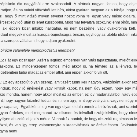
zépiskola óta nagyjából erre szakosodott. A bírónak nagyon fontos, hogy objek
radjon, és ha valaki vitázóból lett bíró, akkor gyakran megvan az a hibája, hogy
zi, hogy ő mint vitázó milyen érveket hozott volna fel egyik vagy másik oldalra
ért ezt egy idő után ki lehet küszöbölni. Most már felváltva szoktunk lenni bírók, mi
, aki éppen kicsit inkább hallgatna, és nem beszélne, vagy gyakorolnia kell.
ldául megyek most az Európa-bajnokságra bírózni, úgyhogy az utóbbi időben ink
t a szerepet vállaltam, hogy tudjam gyakorolni.
 bírózni valamiféle mentorkodást is jelenthet?
S: Hát egy kicsit igen. Azért a legtöbb embernek van vitás tapasztalata, mielőtt el
ráskodni. Ez mindenképpen fontos, még akkor is, ha tényleg az a lényeg, h
ggetleníteni tudja magát az ember attól, ami éppen akkor folyik ott.
: Ez egy abszolút olyan szerep, amit azért tudni kell nagyon. Vitázóként akkor é
ndjuk, hogy jó értékelést vagy kritikát kapok, ha nem úgy érzem, hogy egy má
tázó mondja, hanem hogy akkor most ez az ember, ez így madártávlatból, vagy ép
nt, hogy nagyon közelről tudta nézni, nem úgy, mint egy vetélytárs, vagy nem úgy, 
y csapattag. Egyébként meg van egy olyan oldala ennek a bírózásnak, ami szerin
gyon érdekes, mert megmarad az elismert és felvállalt szubjektivitás, hogy ninc
y ilyen abszolút objektív mérce. Vannak fix pontok, de hogy abszolút rugalmasan l
rózni, és van így terep valamennyire a kreativitásnak az értékelésben. Javítsatok
gyha nem!