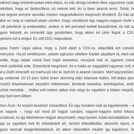
ndkívül nagy eredményeket elért vitázó, és hát, ahogy néztem őket, egyszerre csak
ndoltam, hogy ez fantasztikus, ez nekem kell, én is ilyen akarok lenni. Tehát, 
pes legyek ennyire spontán módon megnyilatkozni megosztó témákról. És hát ut
gtön ez meg is valósult olyan szinten, hogy csináltunk egy nagyon-nagyon rövid v
 ott jelenlévő új emberekkel, amikor is két perceket kellett beszélnünk, és hát a
gyon tetszett, és onnantól úgy gondoltam, hogy akkor én járni fogok a CEU
gnézni ezt a dolgot. Ez volt 2011 májusában.
uppa Fanni: Ugye utána, hogy a Zsófi eljárt a CEU-ra, elkezdték ezt csináln
rvinuson. Ha jól emlékszem, valami egészen véletlen folytán akadtam rá, mert va
ndta, hogy valaki csinál ilyet majd valamikor, menjünk már el, úgysem csiná
mmit csütörtök este. Elmentünk megnézni, és a hatás az nagyjából ugyanaz volt, 
it a Zsófi elmesélt: ez marha jól néz ki, ilyet én is akarok csinálni. Mert egyszerűen
gy emberek 10-15 perc turbó brain storming után képesek kiállni, hét teljes per
resztül folyamatosan beszélni értelmesen, témánál maradva, belefoglalva, amit
őzőek mondtak… Hiába volt nekem akkor már négy év egyetem a hátam mögött,
dig ilyet nem láttam.
hen Áron: Az enyém kevésbé romantikus. Én úgy mentem neki az egyetemnek – e
es vagyok –, hogy ezt most jól fogjuk csinálni, nagyon-nagyon turbó fokoza
pcsolunk, és így tökéletesen fogjuk abszolválni, meg ilyesmi. Aztán konstatáltam, 
ga az egyetem heti tíz előadásból áll, semmi interaktivitás, abszolút lapos, 
gyon vannak megpróbáltatások, és akkor elkezdtem inkább így kapálózni, h