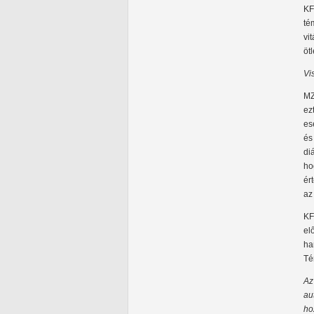
KF
té
vi
öt
Vi
MZ
ez
es
és
di
ho
ér
az
KF
el
ha
Té
Az
au
ho