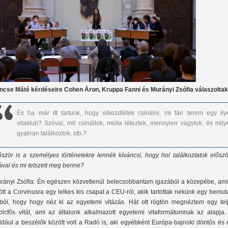
ncse Máté kérdéseire Cohen Áron, Kruppa Fanni és Murányi Zsófia válaszoltak
És ha már itt tartunk, hogy elkezdtétek csinálni, mi fán terem egy ily
vitaklub? Szóval, mit csináltok, mióta léteztek, mennyien vagytok, és mily
gyakran találkoztok, stb.?
őször is a személyes történetekre lennék kíváncsi, hogy hol találkoztatok elősz
tával és mi tetszett meg benne?
rányi Zsófia: Én egészen közvetlenül belecsobbantam igazából a közepébe, ami
jött a Corvinusra egy lelkes kis csapat a CEU-ról, akik tartottak nekünk egy bemut
ból, hogy hogy néz ki az egyetemi vitázás. Hát ott rögtön megnéztem egy telj
olcfős vitát, ami az általunk alkalmazott egyetemi vitaformátumnak az alapja.
ldául a beszélők között volt a Radó is, aki egyébként Európa-bajnoki döntős és 