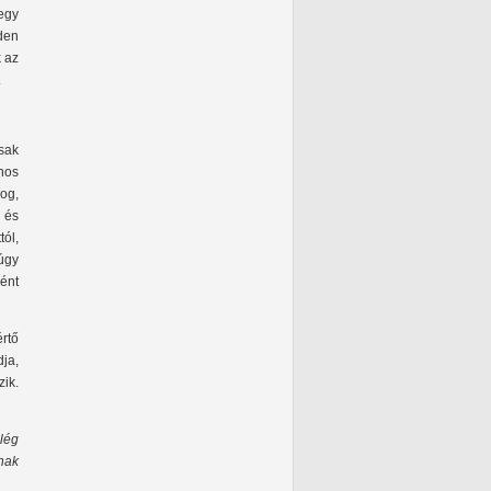
-egy
den
k az
.
sak
nos
log,
 és
tól,
úgy
ként
rtő
ja,
ik.
lég
nak