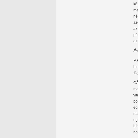
kö
ma
né
az
az
pé
ez
És
MZ
bí
fü
CÁ
mo
vi
po
eg
na
eg
bí
ho