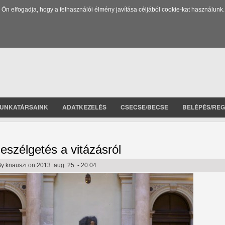
 elfogadja, hogy a felhasználói élmény javítása céljából cookie-kat használunk.
UNKATÁRSAINK
ADATKEZELÉS
CSECSE/BECSE
BELÉPÉS/REG
eszélgetés a vitázásról
By
knauszi
on 2013. aug. 25. - 20:04