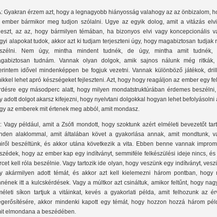
: Gyakran érzem azt, hogy a legnagyobb hiányosság valahogy az az önbizalom, h
 ember bármikor meg tudjon szólalni. Ugye az egyik dolog, amit a vitázás elvi
jleszt, az az, hogy bármilyen témában, ha bizonyos elvi vagy koncepcionális v
rgyi alapokat tudok, akkor azt ki tudjam terjeszteni úgy, hogy magabiztosan tudjak 
szélni. Nem úgy, mintha mindent tudnék, de úgy, mintha amit tudnék, 
gabiztosan tudnám. Vannak olyan dolgok, amik sajnos nálunk még ritkák,
erintem idővel mindenképpen be fogjuk vezetni. Vannak különböző játékok, drill
ikkel lehet apró készségeket fejleszteni. Azt, hogy hogy reagáljon az ember egy fel
rdésre egy másodperc alatt, hogy milyen mondatstruktúrában érdemes beszélni,
y adott dolgot akarsz kifejezni, hogy nyelvtani dolgokkal hogyan lehet befolyásolni 
gy az emberek mit értenek meg abból, amit mondasz.
: Vagy például, amit a Zsófi mondott, hogy szoktunk azért elméleti bevezetőt tar
nden alaklommal, amit általában követ a gyakorlása annak, amit mondtunk, v
iről beszéltünk, és akkor utána következik a vita. Ebben benne vannak improm
szédek, hogy az ember kap egy indítványt, semmiféle felkészülési ideje nincs, és
rcet kell róla beszélnie. Vagy tartozik ide olyan, hogy veszünk egy indítványt, ves
y akármilyen adott témát, és akkor azt kell kielemezni három pontban, hogy 
nnének itt a kulcskérdések. Vagy a múltkor azt csináltuk, amikor feltűnt, hogy na
méleti síkon tartjuk a vitáinkat, kevés a gyakorlati példa, amit felhozunk az é
gerősítésére, akkor mindenki kapott egy témát, hogy hozzon hozzá három péld
it elmondana a beszédében.