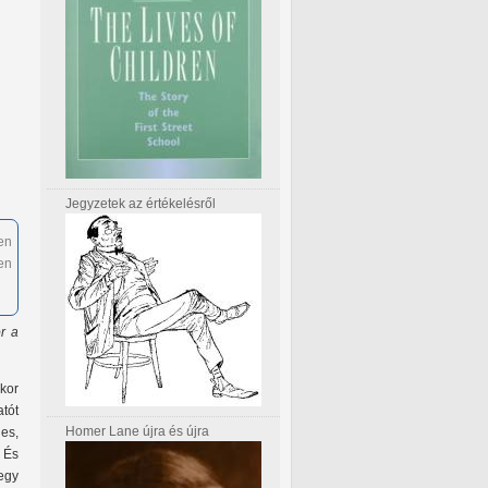
Jegyzetek az értékelésről
en
en
ör a
kor
atót
Homer Lane újra és újra
es,
 És
egy