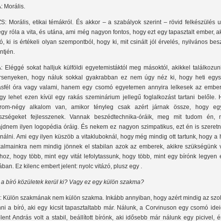
: Morális.
S: Morális, etikai témákról. És akkor – a szabályok szerint – rövid felkészülés 
gy róla a vita, és utána, ami még nagyon fontos, hogy ezt egy tapasztalt ember, a
ró, ki is értékeli olyan szempontból, hogy ki, mit csinált jól érvelés, nyilvános be
intjén.
: Eléggé sokat halljuk külföldi egyetemistáktól meg másoktól, akikkel találkozu
rsenyeken, hogy náluk sokkal gyakrabban ez nem úgy néz ki, hogy heti egys
sfél óra vagy valami, hanem egy csomó egyetemen annyira lelkesek az ember
gy lehet ezen kívül egy rakás szeminárium jellegű foglalkozást tartani belőle. 
rom-négy alkalom van, amikor tényleg csak azért járnak össze, hogy eg
szségeket fejlesszenek. Vannak beszédtechnika-óráik, meg mit tudom én, 
jdnem ilyen logopédia óráig. És nekem ez nagyon szimpatikus, ezt én is szeret
inálni. Ami egy ilyen küszöb a vitakluboknál, hogy még mindig ott tartunk, hogy a 
kalmainkra nem mindig jönnek el stabilan azok az emberek, akikre szükségünk 
hoz, hogy több, mint egy vitát lefolytassunk, hogy több, mint egy bírónk legyen
tában. Ez kilenc embert jelent: nyolc vitázó, plusz egy .
 a bíró közületek kerül ki? Vagy ez egy külön szakma?
: Külön szakmának nem külön szakma. Inkább annyiban, hogy azért mindig az szok
nni a bíró, aki egy kicsit tapasztaltabb már. Nálunk, a Corvinuson egy csomó ide
lent András volt a stabil, beállított bírónk, aki idősebb már nálunk egy picivel, 