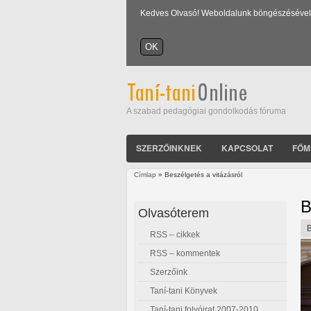
Kedves Olvasó! Weboldalunk böngészésével Ön
A szabad pedagógiai gondolkodás fóruma
SZERZŐINKNEK
KAPCSOLAT
FŐM
Címlap
» Beszélgetés a vitázásról
Jelenlegi hely
B
Olvasóterem
RSS – cikkek
RSS – kommentek
Szerzőink
Taní-tani Könyvek
Taní-tani folyóirat 2007-2010