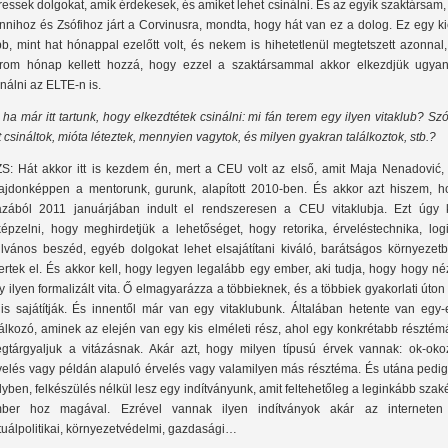
ressek dolgokat, amik érdekesek, és amiket lehet csinálni. És az egyik szaktársam,
nnihoz és Zsófihoz járt a Corvinusra, mondta, hogy hát van ez a dolog. Ez egy ki
bb, mint hat hónappal ezelőtt volt, és nekem is hihetetlenül megtetszett azonnal
rom hónap kellett hozzá, hogy ezzel a szaktársammal akkor elkezdjük ugyan
inálni az ELTE-n is.
 ha már itt tartunk, hogy elkezdtétek csinálni: mi fán terem egy ilyen vitaklub? Sz
t csináltok, mióta léteztek, mennyien vagytok, és milyen gyakran találkoztok, stb.?
S: Hát akkor itt is kezdem én, mert a CEU volt az első, amit Maja Nenadović, 
lajdonképpen a mentorunk, gurunk, alapított 2010-ben. És akkor azt hiszem, h
azából 2011 januárjában indult el rendszeresen a CEU vitaklubja. Ezt úgy k
képzelni, hogy meghirdetjük a lehetőséget, hogy retorika, érveléstechnika, logi
ilvános beszéd, egyéb dolgokat lehet elsajátítani kiváló, barátságos környezetb
ertek el. És akkor kell, hogy legyen legalább egy ember, aki tudja, hogy hogy né
y ilyen formalizált vita. Ő elmagyarázza a többieknek, és a többiek gyakorlati úton
 is sajátítják. És innentől már van egy vitaklubunk. Általában hetente van egy-
lálkozó, aminek az elején van egy kis elméleti rész, ahol egy konkrétabb résztém
gtárgyaljuk a vitázásnak. Akár azt, hogy milyen típusú érvek vannak: ok-okoz
velés vagy példán alapuló érvelés vagy valamilyen más résztéma. És utána pedig 
lyben, felkészülés nélkül lesz egy indítványunk, amit feltehetőleg a leginkább szak
ber hoz magával. Ezrével vannak ilyen indítványok akár az interneten 
tuálpolitikai, környezetvédelmi, gazdasági…