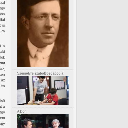
 azt
hogy
ána
itát
z is
-ra
i a
laki
lok
mint
 az,
Személyre szabott pedagógia
cen
 az
 én
lső
tra
A Don
hogy
nem
ogy