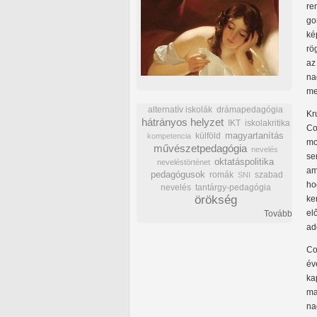
re
go
ké
rö
az
na
me
alternatív iskolák
drámapedagógia
Kr
hátrányos helyzet
IKT
iskolakritika
Co
külföld
magyartanítás
kompetencia
mo
művészetpedagógia
nevelés
se
oktatáspolitika
neveléstörténet
am
pedagógusok
romák
szabad
SNI
ho
nevelés
tantárgy-pedagógia
örökség
ke
el
Tovább
ad
Co
év
ka
ma
na