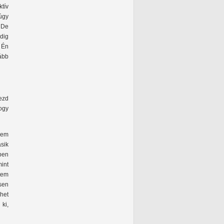
tív
 úgy
. De
ndig
 Én
ább
kezd
ogy
rzem
sik
pen
mint
tem
sen
ehet
 ki,