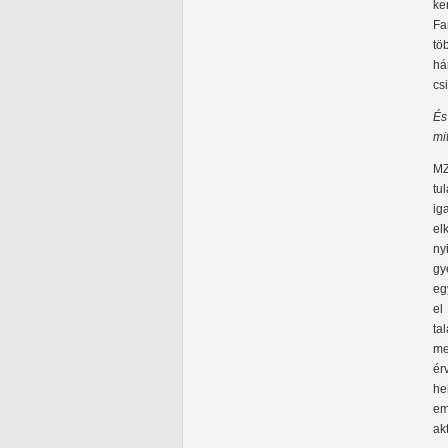
ke
Fa
tö
há
cs
És
mi
MZ
tu
ig
el
ny
gy
eg
el
ta
me
ér
he
em
ak