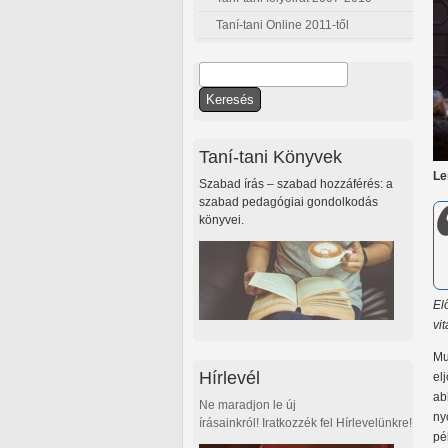
Taní-tani Online 2011-től
Keresés
Keresés űrlap
Taní-tani Könyvek
Le
Szabad írás – szabad hozzáférés: a
szabad pedagógiai gondolkodás
könyvei.
El
vi
Mu
Hírlevél
el
ab
Ne maradjon le új
ny
írásainkról! Iratkozzék fel Hírlevelünkre!
pé