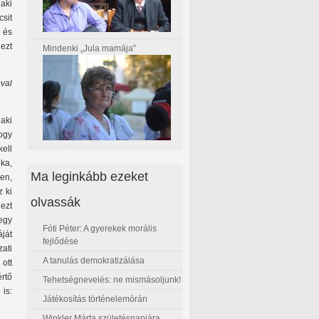
 aki
csit
, és
ezt
Mindenki „Jula mamája”
óval
aki
ogy
ell
ka,
Ma leginkább ezeket
en,
z ki
olvassák
 ezt
egy
Fóti Péter: A gyerekek morális
áját
fejlődése
ati
A tanulás demokratizálása
ott
értő
Tehetségnevelés: ne mismásoljunk!
is:
Játékosítás történelemórán
Winkler Márta születésnapjára