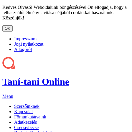
Kedves Olvasó! Weboldalunk böngészésével Ön elfogadja, hogy a
felhasználói élmény javítása céljából cookie-kat használunk.
Köszönjük!
Impresszum
Jogi nyilatkozat
A logóról
Taní-tani Online
Menu
Szerzőinknek
Kapcsolat
Főmunkatársaink
Adatkezelés
Csecse/becse