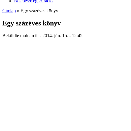
Belépés/Regisztráció
Címlap
» Egy százéves könyv
Jelenlegi hely
Egy százéves könyv
Beküldte
molnarcili
- 2014. jún. 15. - 12:45